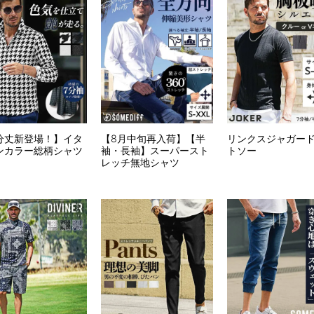
分丈新登場！】イタ
【8月中旬再入荷】【半
リンクスジャガー
ンカラー総柄シャツ
袖・長袖】スーパースト
トソー
レッチ無地シャツ