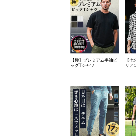
【極】プレミアム半袖ビ
【七
ッグTシャツ
リア