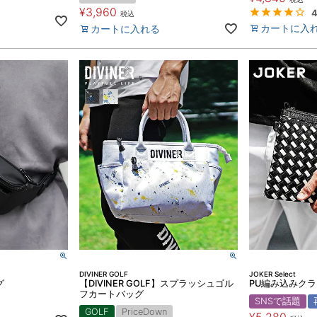
¥
3,960
4
税込
カートに入
カートに入れる
DIVINER GOLF
JOKER Select
グ
【DIVINER GOLF】スプラッシュゴル
PU編み込みク
フカートバッグ
SNSで話題
GOLF
PriceDown