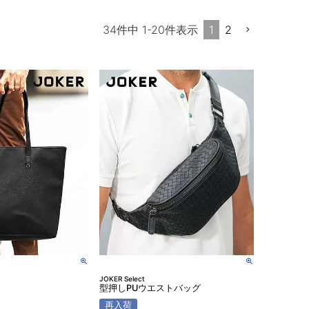
1
2
34
件中
1
-
20
件表示
JOKER Select
型押しPUウエストバッグ
再入荷