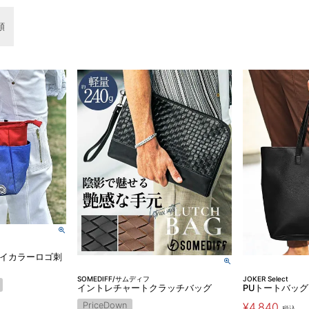
順
F】バイカラーロゴ刺
SOMEDIFF/サムディフ
JOKER Select
イントレチャートクラッチバッグ
PUトートバッグ
PriceDown
¥
4,840
税込