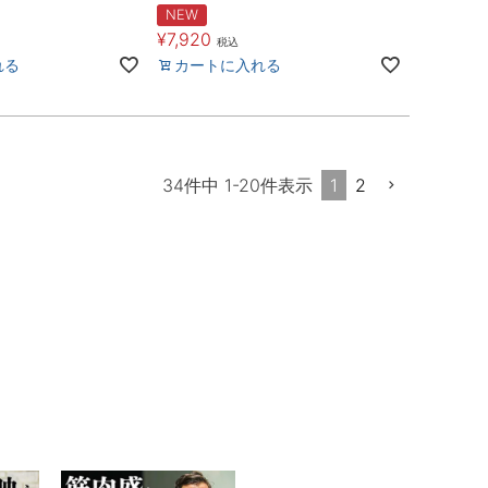
NEW
¥
7,920
税込
れる
カートに入れる
1
2
34
件中
1
-
20
件表示