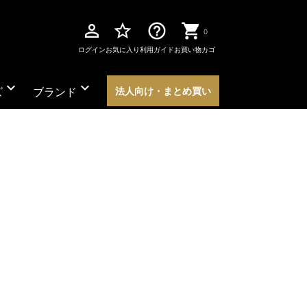
perm_identity
star_border
help_outline
0
ログイン
お気に入り
利用ガイド
お買い物カゴ
expand_more
expand_more
ズ
ブランド
法人向け・まとめ買い