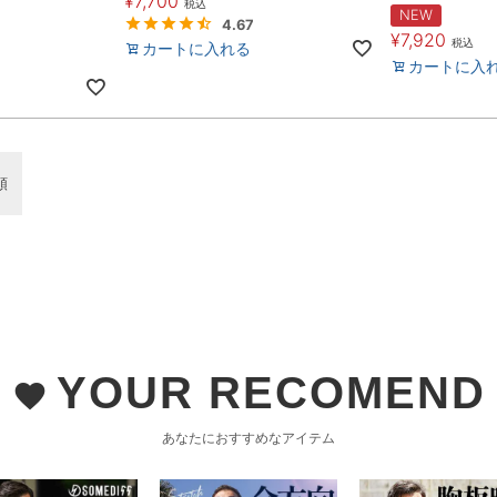
¥
7,700
税込
NEW
4.67
¥
7,920
税込
カートに入れる
カートに入
順
YOUR RECOMEND
favorite
あなたにおすすめなアイテム