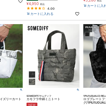
¥
5,280
税込
¥
4,950
税込
カートに入
4.00
カートに入れる
SOMEDIFF/サムディフ
1PIU1UGUALE3 REL
F】ペイズリーカート
カモフラ中綿ミニトート
ロゴプレートフ
グ/1PIU1UGUAL
NEW