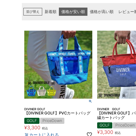
並び替え
新着順
価格が安い順
価格が高い順
レビュー
DIVINER GOLF
DIVINER GOLF
【DIVINER GOLF】PVCカートバッグ
【DIVINER GOL
繍カートバッグ
GOLF
PriceDown
GOLF
PriceDown
¥
3,300
税込
¥
3,300
税込
カートに入れる