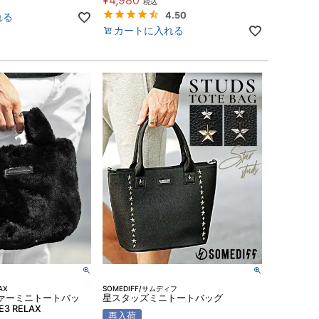
¥
4,980
税込
4.50
れる
カートに入れる
AX
SOMEDIFF/サムディフ
ァーミニトートバッ
星スタッズミニトートバッグ
E3 RELAX
再入荷