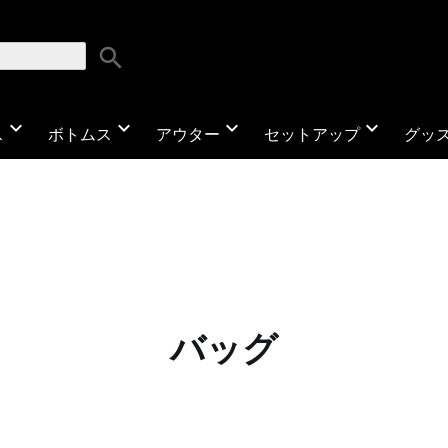
search
expand_more
expand_more
expand_more
expand_more
ス
ボトムス
アウター
セットアップ
グッ
バッグ