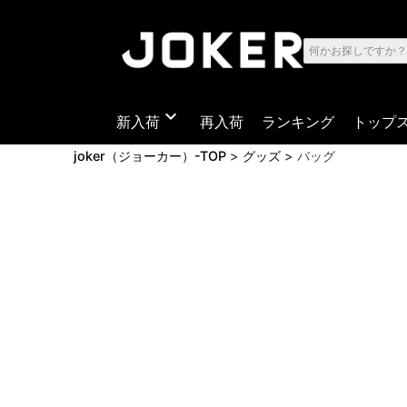
expand_more
新入荷
再入荷
ランキング
トップ
joker（ジョーカー）-TOP
グッズ
バッグ