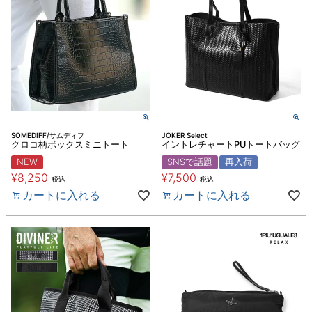
SOMEDIFF/サムディフ
JOKER Select
クロコ柄ボックスミニトート
イントレチャートPUトートバッグ
NEW
SNSで話題
再入荷
¥
8,250
¥
7,500
税込
税込
カートに入れる
カートに入れる