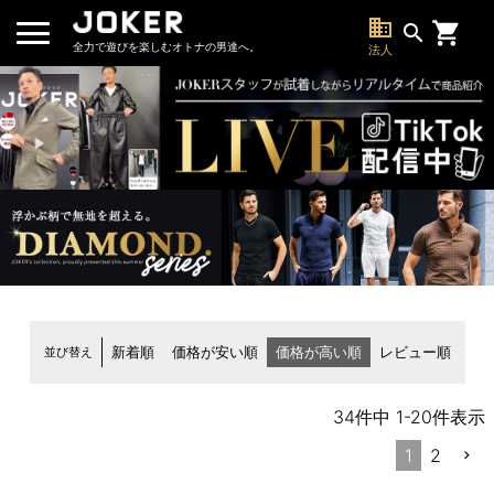
business
search
全力で遊びを楽しむオトナの男達へ。
法人
並び替え
新着順
価格が安い順
価格が高い順
レビュー順
34
件中
1
-
20
件表示
1
2