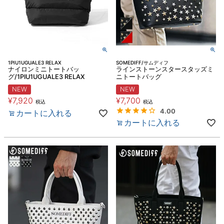
1PIU1UGUALE3 RELAX
SOMEDIFF/サムディフ
ナイロンミニトートバッ
ラインストーンスタースタッズミ
グ/1PIU1UGUALE3 RELAX
ニトートバッグ
NEW
NEW
¥
7,920
¥
7,700
税込
税込
4.00
カートに入れる
カートに入れる