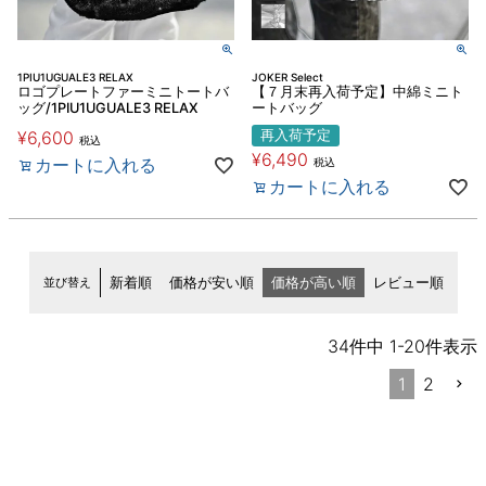
1PIU1UGUALE3 RELAX
JOKER Select
ロゴプレートファーミニトートバ
【７月末再入荷予定】中綿ミニト
ッグ/1PIU1UGUALE3 RELAX
ートバッグ
¥
6,600
再入荷予定
税込
¥
6,490
カートに入れる
税込
カートに入れる
並び替え
新着順
価格が安い順
価格が高い順
レビュー順
34
件中
1
-
20
件表示
1
2