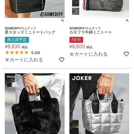
SOMEDIFF/サムディフ
SOMEDIFF/サムディフ
星スタッズミニトートバッグ
カモフラ中綿ミニトート
再入荷予定
NEW
¥
6,930
¥
6,600
税込
税込
5.00
カートに入れる
カートに入れる