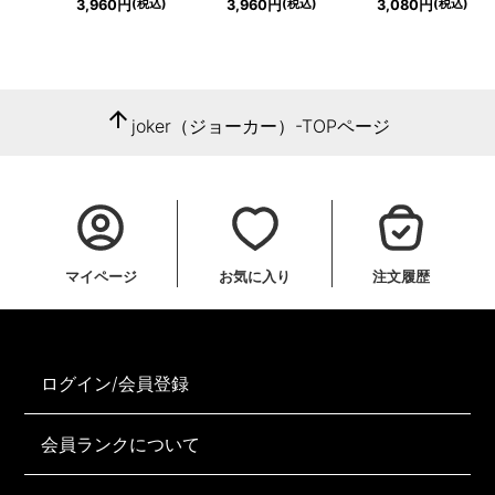
(税込)
(税込)
(税込)
3,960円
3,960円
3,080円
arrow_upward
joker（ジョーカー）-TOPページ
マイページ
お気に入り
注文履歴
ログイン/会員登録
会員ランクについて