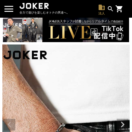
business
search
全力で遊びを楽しむオトナの男達へ。
法人