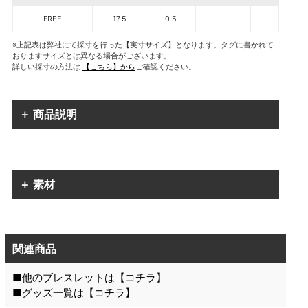
FREE
17.5
0.5
※上記表は弊社にて採寸を行った【実寸サイズ】となります。タグに書かれて
おりますサイズとは異なる場合がございます。
詳しい採寸の方法は
【こちら】から
ご確認ください。
＋ 商品説明
＋ 素材
関連商品
■他のブレスレットは【
コチラ
】
■グッズ一覧は【
コチラ
】