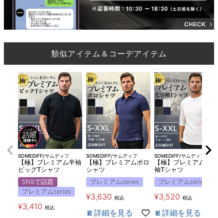
類似アイテム＆コーデアイテム
SOMEDIFF/サムディフ
SOMEDIFF/サムディフ
SOMEDIFF/サムディフ
【極】プレミアム半袖
【極】プレミアムポロ
【極】プレミアム7分
ビッグTシャツ
シャツ
袖Tシャツ
SNSで話題
プレミアムseries
プレミアムseries
プレミアムseries
¥
3,630
¥
3,520
税込
税込
¥
3,410
税込
詳細を見る
詳細を見る