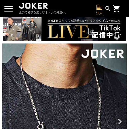
business
search
全力で遊びを楽しむオトナの男達へ。
法人