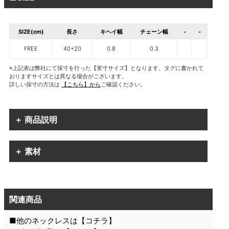
SIZE(cm)
長さ
キヘイ幅
チェーン幅
-
-
FREE
40+20
0.8
0.3
※上記表は弊社にて採寸を行った【実寸サイズ】となります。タグに書かれて
おりますサイズとは異なる場合がございます。
詳しい採寸の方法は
【こちら】から
ご確認ください。
＋ 商品説明
＋ 素材
関連商品
■他のネックレスは【
コチラ
】