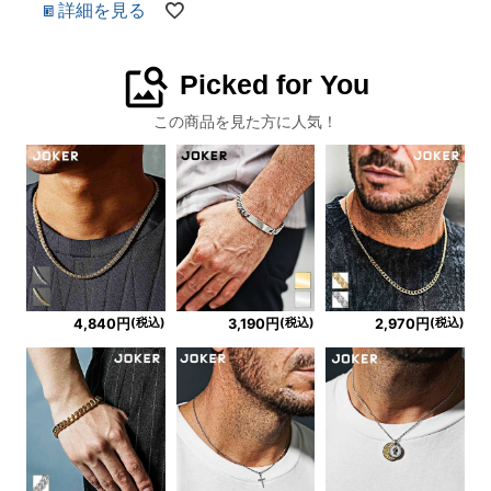
詳細を見る
image_search
Picked for You
この商品を見た方に人気！
(税込)
(税込)
(税込)
4,840円
3,190円
2,970円