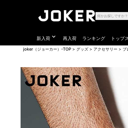
expand_more
新入荷
再入荷
ランキング
トップ
joker（ジョーカー）-TOP
グッズ
アクセサリー
ブ