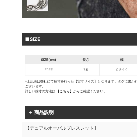
■SIZE
SIZE(cm)
長さ
幅
FREE
7.5
0.8-1.0
※上記表は弊社にて採寸を行った【実寸サイズ】となります。タグに書か
ございます。
詳しい採寸の方法は
【こちら】から
ご確認ください。
＋ 商品説明
【デュアルオーバルブレスレット】