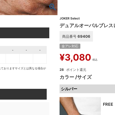
JOKER Select
デュアルオーバルブレス
商品番号
69406
金アレ対応
-
-
-
¥
3,080
税込
れておりますサイズとは異なる場合が
28
カラー
サイズ
シルバー
FREE