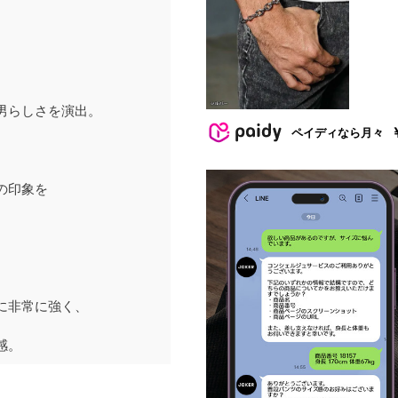
男らしさを演出。
ペイディなら月々
の印象を
に非常に強く、
感。