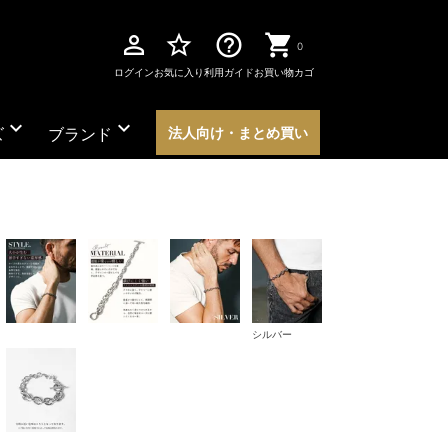
perm_identity
star_border
help_outline
0
ログイン
お気に入り
利用ガイド
お買い物カゴ
expand_more
expand_more
ズ
ブランド
法人向け・まとめ買い
シルバー