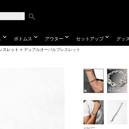
search
expand_more
expand_more
expand_more
expand_more
ス
ボトムス
アウター
セットアップ
グッ
レスレット
デュアルオーバルブレスレット
シルバー