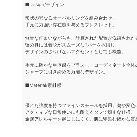
■Design/デザイン
形状の異なるオーバルリングを組み合わせ、
手元に力強い存在感を与えるブレスレット。
無骨な佇まいながらも、計算された配置が洗練された
留め具には着脱がスムーズなTバーを採用し、
デザインのさりげないアクセントとしても機能。
手元に確かな重厚感をプラスし、コーディネート全体
シャープに引き締める万能なデザイン。
■Material/素材感
優れた強度を持つファインスチールを採用。傷や変色
アクティブな日常使いにも耐えるタフで頑丈な仕様。
金属アレルギーを起こしにくく、肌に馴染む確かな質