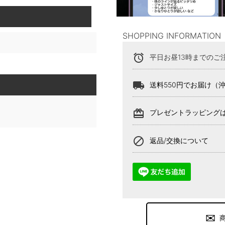
SHOPPING INFORMATION
alarm
平日お昼13時までのご
local_shipping
送料550円でお届け（
card_giftcard
プレゼントラッピング
block
返品/交換について