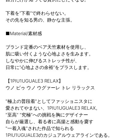
下着を“下着”で終わらせない。
その先を知る男の、静かな主張。
■Material/素材感
ブランド定番のベア天竺素材を使用し、
肌に吸い付くような心地よさを生みます。
しなやかに伸びるストレッチ性が、
日常に“心地よさの余裕”をプラスします。
【1PIU1UGUALE3 RELAX】
ウノ ピゥ ウノ ウグァーレ トレ リラックス
"極上の普段着"としてファッショニスタに
愛されてやまない、1PIU1UGUALE3 RELAX。
"至高" "究極"への挑戦を胸にデザイナー
自らが厳選し、着る者に高揚と感動を齎す
"一着入魂"された作品で知られる
1PIU1UGUALE3のカジュアルウェアラインである。