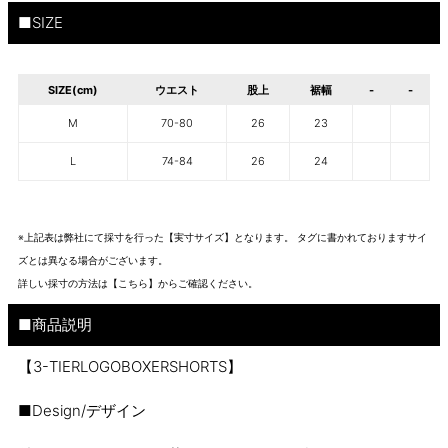
■SIZE
SIZE(cm)
ウエスト
股上
裾幅
-
-
M
70-80
26
23
L
74-84
26
24
※上記表は弊社にて採寸を行った【実寸サイズ】となります。 タグに書かれておりますサイ
ズとは異なる場合がございます。
詳しい採寸の方法は
【こちら】から
ご確認ください。
■商品説明
【3-TIERLOGOBOXERSHORTS】
■Design/デザイン