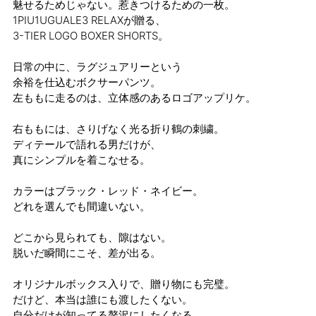
魅せるためじゃない。惹きつけるための一枚。
1PIU1UGUALE3 RELAXが贈る、
3-TIER LOGO BOXER SHORTS。
日常の中に、ラグジュアリーという
余裕を仕込むボクサーパンツ。
左ももに走るのは、立体感のあるロゴアップリケ。
右ももには、さりげなく光る折り鶴の刺繍。
ディテールで語れる男だけが、
真にシンプルを着こなせる。
カラーはブラック・レッド・ネイビー。
どれを選んでも間違いない。
どこから見られても、隙はない。
脱いだ瞬間にこそ、差が出る。
オリジナルボックス入りで、贈り物にも完璧。
だけど、本当は誰にも渡したくない。
自分だけが知ってる贅沢にしたくなる。