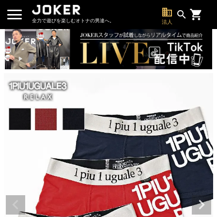
business
search
全力で遊びを楽しむオトナの男達へ。
法人