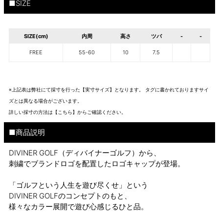
■SIZE
SIZE(cm)
内周
高さ
ツバ
-
-
FREE
55-60
10
7.5
※上記表は弊社にて採寸を行った【実寸サイズ】となります。 タグに書かれておりますサイ
ズとは異なる場合がございます。
詳しい採寸の方法は
【こちら】から
ご確認ください。
■商品説明
DIVINER GOLF（ディバイナーゴルフ）から、
刺繍でブランドロゴを配置したロゴキャップが登場。
「ゴルフという人生を遊び尽くせ」という
DIVINER GOLFのコンセプトのもと、
様々なカラー展開で遊び心感じるひと品。