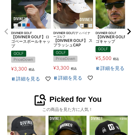
DIVINER GOLF
DIVINER GOLF/ディバイナ
DIVINER GOLF
【DIVINER GOLF】ロ
ーゴルフ
【DIVINER GOLF】ロ
【DIVINER GOLF】 ス
ゴベースボールキャッ
ゴキャップ
プラッシュCAP
プ
GOLF
GOLF
GOLF
¥
5,500
PriceDown
税込
PriceDown
¥
3,300
詳細を見る
¥
3,300
税込
税込
詳細を見る
詳細を見る
image_search
Picked for You
この商品を見た方に人気！