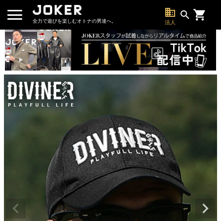
business
search
全力で遊びを楽しむオトナの男達へ。
法人