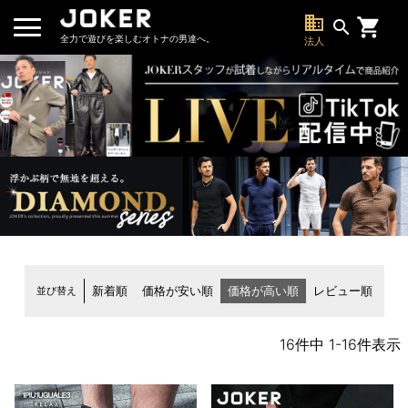
business
search
全力で遊びを楽しむオトナの男達へ。
法人
並び替え
新着順
価格が安い順
価格が高い順
レビュー順
16
件中
1
-
16
件表示