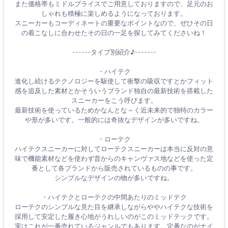
また価格帯もミドルプライスでご用意しておりますので、足元のお
しゃれも積極に楽しめるようになっております。
スニーカーもコーディネートの重要なポイントなので、ぜひその日
の着こなしに合わせたその日の一足を探してみてくださいね！
------タイプ別紹介♪-------
・ハイテク
進化し続けるテクノロジーを駆使して衝撃の吸収ですとかフィット
感を追及した素材とかそういうブランド独自の最新技術を搭載した
スニーカーをこう呼びます。
最新技術を使っているためかなんとな～く近未来的で独特のカラー
や形が多いです。一般的には奇抜なデザインが多いですね。
・ローテク
ハイテクスニーカーに対してローテクスニーカーは本当に反対の意
味で機能素材などを使わず昔からのキャンヴァス地などを使った定
番として各ブランドから販売されているものの事です。
シンプルなデザインの物が多いですね。
・ハイテクとローテクの中間あたりのミッドテク
ローテクのシンプルな見た目を継承しながらややハイテクな技術を
採用して安定した履き心地がうれしいのがこのミッドテックです。
実はこれが一番売れているジャンルでもあります。定番なのがナイ