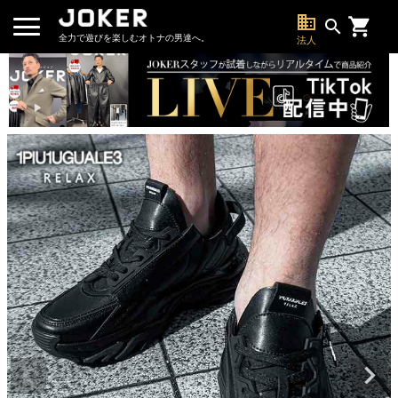
business
search
全力で遊びを楽しむオトナの男達へ。
法人