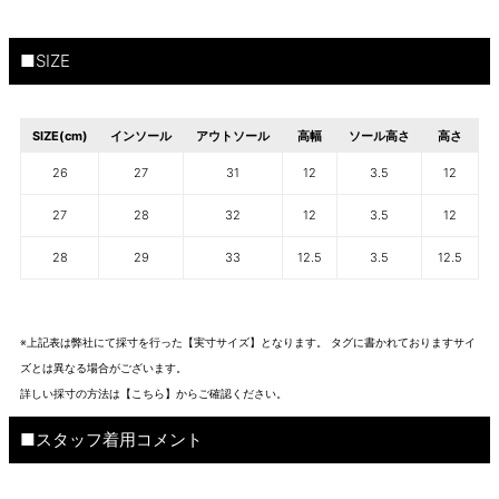
■SIZE
SIZE(cm)
インソール
アウトソール
高幅
ソール高さ
高さ
26
27
31
12
3.5
12
27
28
32
12
3.5
12
28
29
33
12.5
3.5
12.5
※上記表は弊社にて採寸を行った【実寸サイズ】となります。 タグに書かれておりますサイ
ズとは異なる場合がございます。
詳しい採寸の方法は
【こちら】から
ご確認ください。
■スタッフ着用コメント