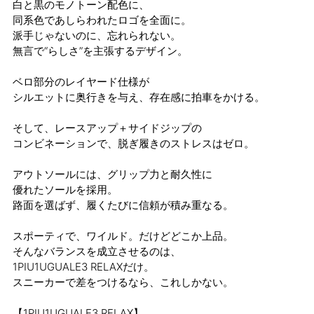
白と黒のモノトーン配色に、
同系色であしらわれたロゴを全面に。
派手じゃないのに、忘れられない。
無言で“らしさ”を主張するデザイン。
ベロ部分のレイヤード仕様が
シルエットに奥行きを与え、存在感に拍車をかける。
そして、レースアップ＋サイドジップの
コンビネーションで、脱ぎ履きのストレスはゼロ。
アウトソールには、グリップ力と耐久性に
優れたソールを採用。
路面を選ばず、履くたびに信頼が積み重なる。
スポーティで、ワイルド。だけどどこか上品。
そんなバランスを成立させるのは、
1PIU1UGUALE3 RELAXだけ。
スニーカーで差をつけるなら、これしかない。
【1PIU1UGUALE3 RELAX】