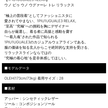
ウノ ピゥ ウノ ウグァーレ トレ リラックス
"極上の普段着"としてファッショニスタに
愛されてやまない、1PIU1UGUALE3 RELAX。
"至高" "究極"への挑戦を胸にデザイナー
自らが厳選し、着る者に高揚と感動を齎す
"一着入魂"された作品で知られる
1PIU1UGUALE3のカジュアルウェアラインである。
服の価値を知る玄人からこそ絶対的な支持を受ける、
リラックスラインならではの
"究極の着心地"を是非体感してほしい。
■モデルデータ
OLEH(173cm/73kg) 着用サイズ：28
■素材
アッパー：シンセティックレザー
ソール：コンポジションソール