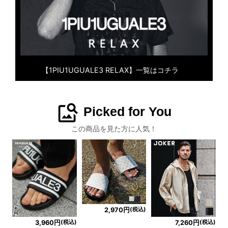
【1PIU1UGUALE3 RELAX】一覧はコチラ
image_search
Picked for You
この商品を見た方に人気！
(税込)
2,970円
(税込)
(税込)
3,960円
7,260円