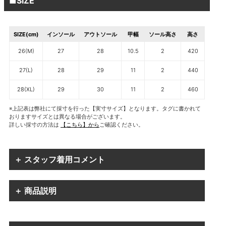
■SIZE
SIZE(cm)
インソール
アウトソール
甲幅
ソール高さ
高さ
26(M)
27
28
10.5
2
420
27(L)
28
29
11
2
440
28(XL)
29
30
11
2
460
※上記表は弊社にて採寸を行った【実寸サイズ】となります。タグに書かれて
おりますサイズとは異なる場合がございます。
詳しい採寸の方法は
【こちら】から
ご確認ください。
＋ スタッフ着用コメント
＋ 商品説明