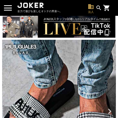
business
search
全力で遊びを楽しむオトナの男達へ。
法人