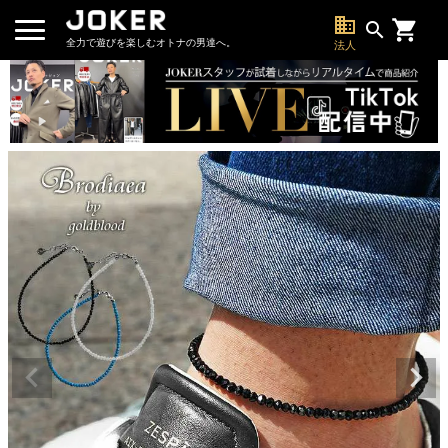
business
search
全力で遊びを楽しむオトナの男達へ。
法人