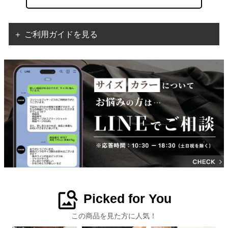
＋ ご利用ガイドを見る
image_search
Picked for You
この商品を見た方に人気！