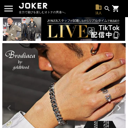
business
search
全力で遊びを楽しむオトナの男達へ。
法人