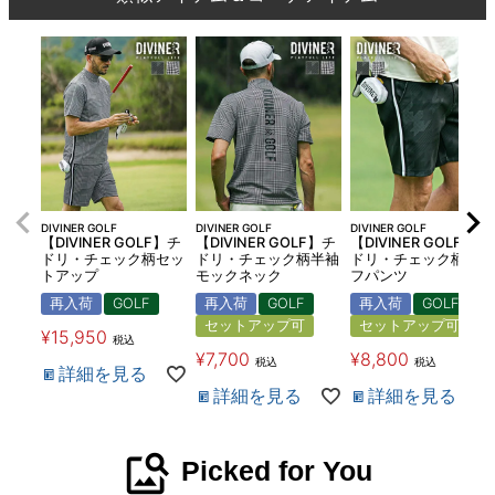
DIVINER GOLF
DIVINER GOLF
DIVINER GOLF
【DIVINER GOLF】チ
【DIVINER GOLF】チ
【DIVINER GOLF】チ
ドリ・チェック柄セッ
ドリ・チェック柄半袖
ドリ・チェック柄ハー
トアップ
モックネック
フパンツ
再入荷
GOLF
再入荷
GOLF
再入荷
GOLF
セットアップ可
セットアップ可
¥
15,950
税込
¥
7,700
¥
8,800
税込
税込
詳細を見る
詳細を見る
詳細を見る
image_search
Picked for You