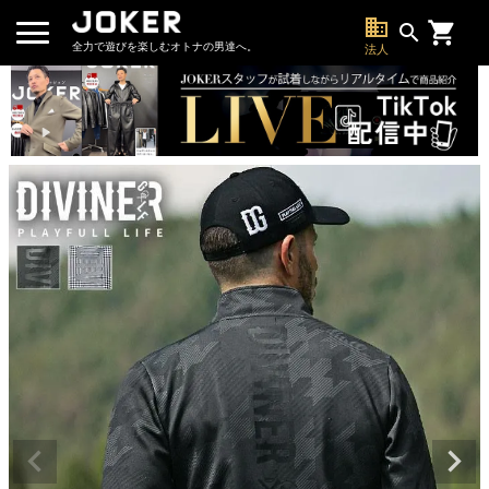
business
search
全力で遊びを楽しむオトナの男達へ。
法人