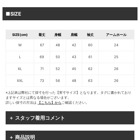
■SIZE
SIZE(cm)
着丈
身幅
肩幅
袖丈
アームホール
M
67
48
42
60
24
L
69
50
43
61
25
XL
71
52
45
62
26
XXL
73
56
48
63
26
※上記表は弊社にて採寸を行った【実寸サイズ】となります。タグに書かれており
ますサイズとは異なる場合がございます。
詳しい採寸の方法は
【こちら】から
ご確認ください。
＋ スタッフ着用コメント
＋ 商品説明