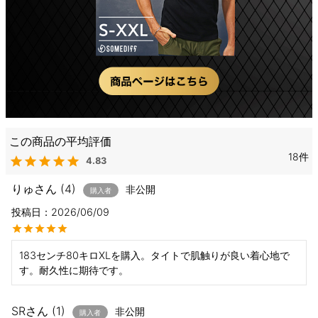
18
4.83
りゅ
4
非公開
購入者
投稿日
2026/06/09
183センチ80キロXLを購入。タイトで肌触りが良い着心地で
す。耐久性に期待です。
SR
1
非公開
購入者