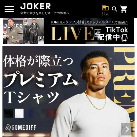
business
search
全力で遊びを楽しむオトナの男達へ。
法人