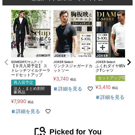
SOMEDIFF/サムディフ
JOKER Select
JOKER Select
【９月入荷予定】 ス
リンクスジャガードカ
ふくれダイヤ柄Vネッ
トレッチツイルテーラ
ットソー
クTシャツ
ードセットアップ
¥
3,740
セットアップ可
税込
再入荷予定
¥
3,410
詳細を見る
税込
法人・まとめ割対
象商品
詳細を見る
¥
7,990
税込
詳細を見る
image_search
Picked for You