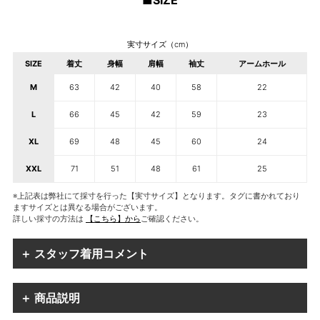
■SIZE
実寸サイズ（cm）
SIZE
着丈
身幅
肩幅
袖丈
アームホール
M
63
42
40
58
22
L
66
45
42
59
23
XL
69
48
45
60
24
XXL
71
51
48
61
25
※上記表は弊社にて採寸を行った【実寸サイズ】となります。タグに書かれており
ますサイズとは異なる場合がございます。
詳しい採寸の方法は
【こちら】から
ご確認ください。
＋ スタッフ着用コメント
＋ 商品説明