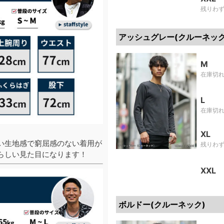
残りわ
アッシュグレー(クルーネック
M
在庫切
L
在庫切
XL
い生地感で窮屈感のない着用が
残りわ
らしい見た目になります！
XXL
ボルドー(クルーネック)