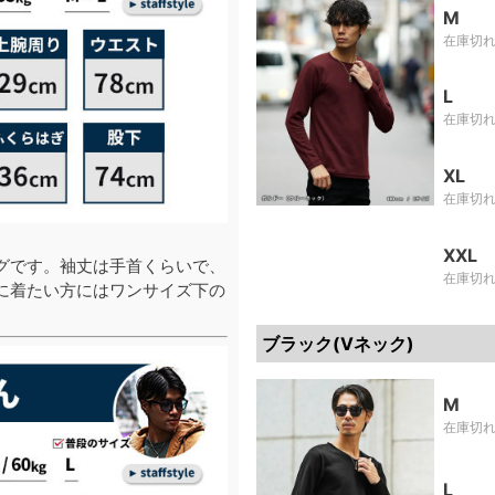
M
在庫切
L
在庫切
XL
在庫切
XXL
グです。袖丈は手首くらいで、
在庫切
に着たい方にはワンサイズ下の
ブラック(Vネック)
M
在庫切
L