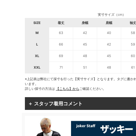
実寸サイズ（cm）
SIZE
着丈
身幅
肩幅
袖
M
63
42
40
58
L
66
45
42
59
XL
69
48
45
60
XXL
71
51
48
61
※上記表は弊社にて採寸を行った【実寸サイズ】となります。タグに書か
います。
詳しい採寸の方法は
【こちら】から
ご確認ください。
＋ スタッフ着用コメント