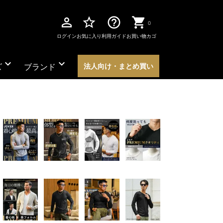
perm_identity
star_border
help_outline
0
ログイン
お気に入り
利用ガイド
お買い物カゴ
expand_more
expand_more
ズ
ブランド
法人向け・まとめ買い