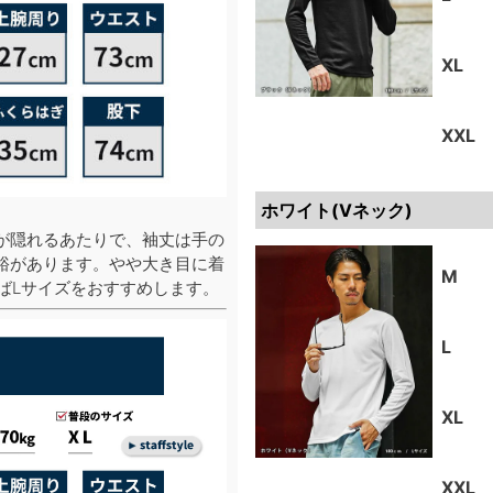
XL
XXL
ホワイト(Vネック)
が隠れるあたりで、袖丈は手の
裕があります。やや大き目に着
M
ばLサイズをおすすめします。
L
XL
XXL