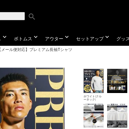
search
expand_more
expand_more
expand_more
expand_more
ス
ボトムス
アウター
セットアップ
グッ
【メール便対応】プレミアム長袖Tシャツ
ホワイト(クル
ーネック)