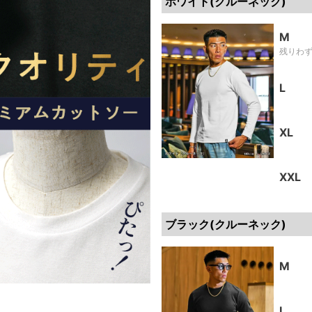
ホワイト(クルーネック)
M
残りわ
L
XL
XXL
ブラック(クルーネック)
M
L