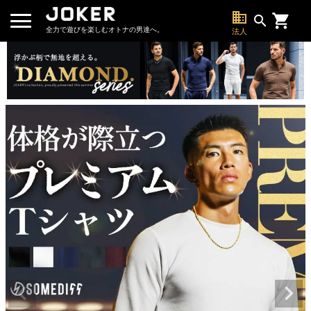
business
search
全力で遊びを楽しむオトナの男達へ。
法人