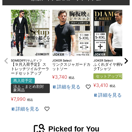
SOMEDIFF/サムディフ
JOKER Select
JOKER Select
【９月入荷予定】 ス
リンクスジャガードカ
ふくれダイヤ柄Vネッ
トレッチツイルテーラ
ットソー
クTシャツ
ードセットアップ
¥
3,740
セットアップ可
税込
再入荷予定
¥
3,410
詳細を見る
税込
法人・まとめ割対
象商品
詳細を見る
¥
7,990
税込
詳細を見る
image_search
Picked for You