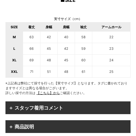
■SIZE
実寸サイズ（cm）
SIZE
着丈
身幅
肩幅
袖丈
アームホール
M
63
42
40
58
22
L
66
45
42
59
23
XL
69
48
45
60
24
XXL
71
51
48
61
25
※上記表は弊社にて採寸を行った【実寸サイズ】となります。タグに書かれており
ますサイズとは異なる場合がございます。
詳しい採寸の方法は
【こちら】から
ご確認ください。
＋ スタッフ着用コメント
＋ 商品説明