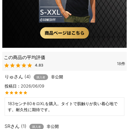
18
4.83
りゅ
4
非公開
購入者
投稿日
2026/06/09
183センチ80キロXLを購入。タイトで肌触りが良い着心地で
す。耐久性に期待です。
SR
1
非公開
購入者