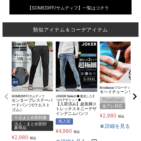
【SOMEDIFF/サムディフ】一覧はコチラ
類似アイテム＆コーデアイテム
Brodiaea/ブローディア
キヘイチェーンリング
SOMEDIFF/サムディフ
JOKER Select◆進化した2
PriceDown
センタープレステーパ
つのデザイン！◆
【入荷済み】超美脚ス
ードパンツ(ウエスト
金アレ対応
トレッチスキニーデザ
ゴム）
インデニムパンツ
¥
2,980
税込
５点まとめ割対象
再入荷
法人・まとめ割対
詳細を見る
象商品
¥
4,980
税込
¥
2,980
税込