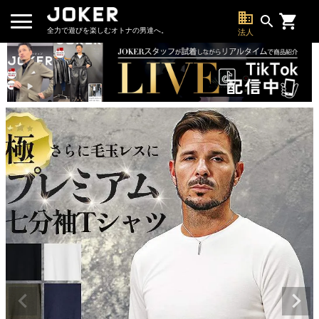
business
search
全力で遊びを楽しむオトナの男達へ。
法人