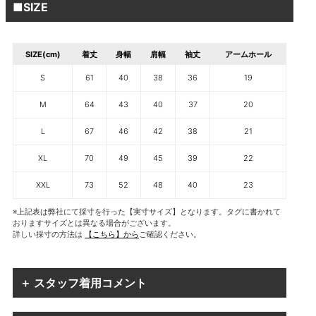
■SIZE
SIZE(cm)
着丈
身幅
肩幅
袖丈
アームホール
S
61
40
38
36
19
M
64
43
40
37
20
L
67
46
42
38
21
XL
70
49
45
39
22
XXL
73
52
48
40
23
※上記表は弊社にて採寸を行った【実寸サイズ】となります。タグに書かれて
おりますサイズとは異なる場合がございます。
詳しい採寸の方法は
【こちら】から
ご確認ください。
＋ スタッフ着用コメント