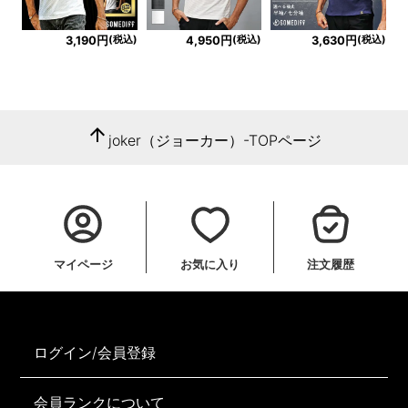
(税込)
(税込)
(税込)
3,190円
4,950円
3,630円
arrow_upward
joker（ジョーカー）-TOPページ
マイページ
お気に入り
注文履歴
ログイン/会員登録
会員ランクについて