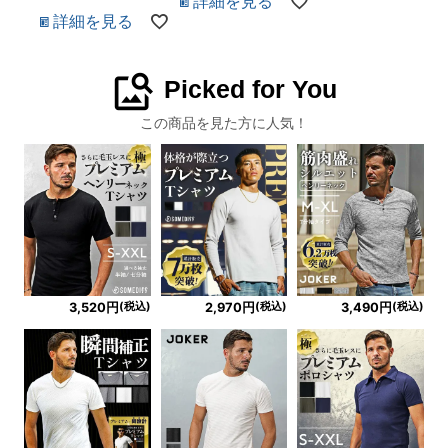
詳細を見る
詳細を見る
image_search
Picked for You
この商品を見た方に人気！
(税込)
(税込)
(税込)
3,520円
2,970円
3,490円