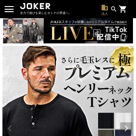
business
search
全力で遊びを楽しむオトナの男達へ。
法人