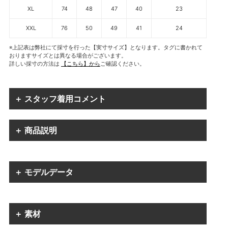
XL
74
48
47
40
23
XXL
76
50
49
41
24
※上記表は弊社にて採寸を行った【実寸サイズ】となります。タグに書かれて
おりますサイズとは異なる場合がございます。
詳しい採寸の方法は
【こちら】から
ご確認ください。
＋ スタッフ着用コメント
＋ 商品説明
＋ モデルデータ
＋ 素材