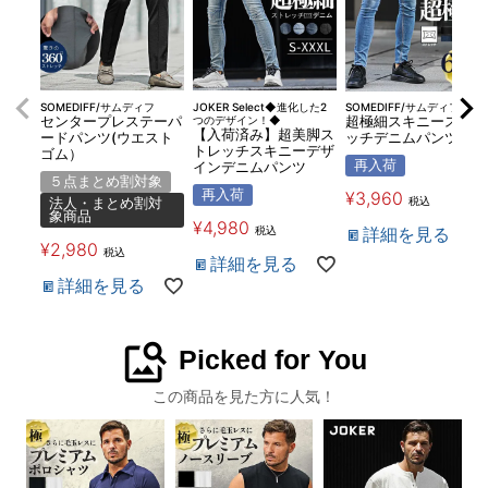
SOMEDIFF/サムディフ
JOKER Select◆進化した2
SOMEDIFF/サムディフ
センタープレステーパ
つのデザイン！◆
超極細スキニーストレ
【入荷済み】超美脚ス
ードパンツ(ウエスト
ッチデニムパンツ
トレッチスキニーデザ
ゴム）
再入荷
インデニムパンツ
５点まとめ割対象
再入荷
¥
3,960
税込
法人・まとめ割対
象商品
¥
4,980
税込
詳細を見る
¥
2,980
税込
詳細を見る
詳細を見る
image_search
Picked for You
この商品を見た方に人気！