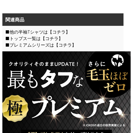
関連商品
■他の半袖Tシャツは【
コチラ
】
■トップス一覧は【
コチラ
】
■プレミアムシリーズは【
コチラ
】