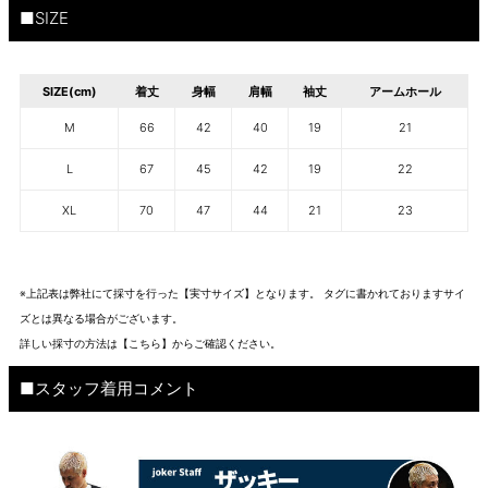
■SIZE
SIZE(cm)
着丈
身幅
肩幅
袖丈
アームホール
M
66
42
40
19
21
L
67
45
42
19
22
XL
70
47
44
21
23
※上記表は弊社にて採寸を行った【実寸サイズ】となります。 タグに書かれておりますサイ
ズとは異なる場合がございます。
詳しい採寸の方法は
【こちら】から
ご確認ください。
■スタッフ着用コメント