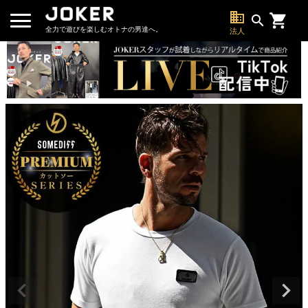
business
search
全力で遊びを楽しむオトナの男達へ。
法人