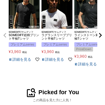
SOMEDIFF/サムディフ
SOMEDIFF/サムディフ
SOMEDIFF/サムディフ
SOMEDIFF総柄プリン
ラグランスリーブプリ
ラインストーン刺繍半
ト半袖Tシャツ
ント半袖Tシャツ
袖Tシャツ
プレミアムseries
プレミアムseries
プレミアムseries
PriceDown
¥
3,960
¥
3,960
税込
税込
¥
3,960
税込
詳細を見る
詳細を見る
詳細を見る
image_search
Picked for You
この商品を見た方に人気！