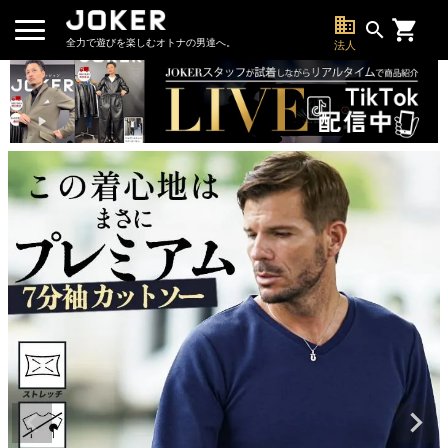
business
search
全力で遊びを楽しむオトナの男達へ。
法人