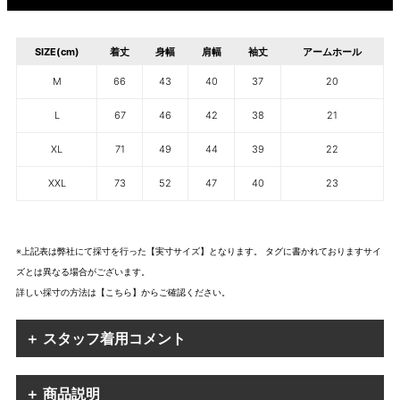
SIZE(cm)
着丈
身幅
肩幅
袖丈
アームホール
M
66
43
40
37
20
L
67
46
42
38
21
XL
71
49
44
39
22
XXL
73
52
47
40
23
※上記表は弊社にて採寸を行った【実寸サイズ】となります。 タグに書かれておりますサイ
ズとは異なる場合がございます。
詳しい採寸の方法は
【こちら】から
ご確認ください。
＋ スタッフ着用コメント
＋ 商品説明