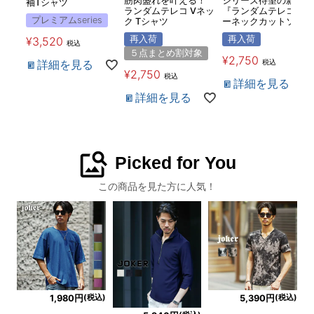
筋肉盛れを叶える！
シリーズ待望の新型
袖Tシャツ
ランダムテレコ Vネッ
『ランダムテレコクル
プレミアムseries
ク Tシャツ
ーネックカットソー』
再入荷
再入荷
¥
3,520
税込
５点まとめ割対象
¥
2,750
詳細を見る
税込
¥
2,750
税込
詳細を見る
詳細を見る
image_search
Picked for You
この商品を見た方に人気！
(税込)
(税込)
1,980円
5,390円