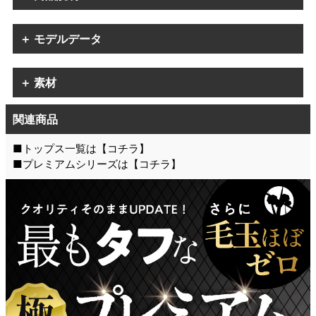
＋ モデルデータ
＋ 素材
関連商品
■トップス一覧は【
コチラ
】
■プレミアムシリーズは【
コチラ
】