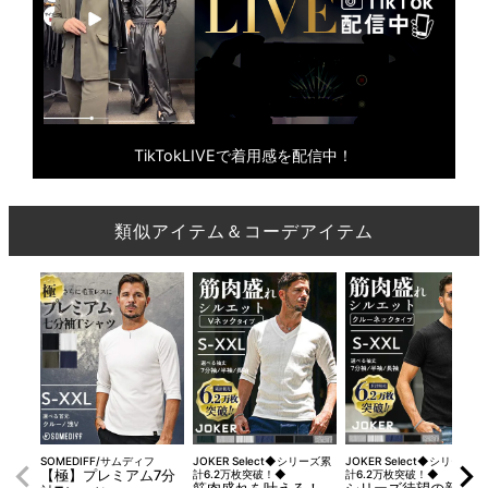
TikTokLIVEで着用感を配信中！
類似アイテム＆コーデアイテム
SOMEDIFF/サムディフ
JOKER Select◆シリーズ累
JOKER Select◆シリーズ累
【極】プレミアム7分
計6.2万枚突破！◆
計6.2万枚突破！◆