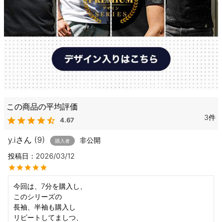
3
4.67
y.i
9
非公開
購入者
投稿日
2026/03/12
今回は、7分を購入し、

このシリーズの

長袖、半袖も購入し

リピートしてましつ、
