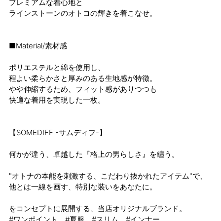
プレミアムな着心地と
ラインストーンのオトコの輝きを着こなせ。
■Material/素材感
ポリエステルと綿を使用し、
程よい柔らかさと厚みのある生地感が特徴。
やや伸縮するため、フィット感がありつつも
快適な着用を実現した一枚。
【SOMEDIFF -サムディフ-】
何かが違う、卓越した『格上の男らしさ』を纏う。
"オトナの本能を刺激する、こだわり抜かれたアイテム"で、
他とは一線を画す、特別な装いをあなたに。
をコンセプトに展開する、当店オリジナルブランド。
#ワンポイント #夏服 #スリム #インナー