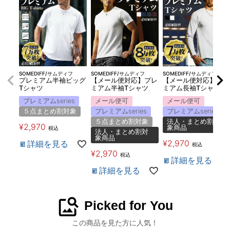
SOMEDIFF/サムディフ
SOMEDIFF/サムディフ
SOMEDIFF/サムディフ
プレミアム半袖ビッグ
【メール便対応】プレ
【メール便対応】プレ
Tシャツ
ミアム半袖Tシャツ
ミアム長袖Tシャツ
プレミアムseries
メール便可
メール便可
５点まとめ割対象
プレミアムseries
プレミアムseries
５点まとめ割対象
法人・まとめ割対
¥
2,970
象商品
税込
法人・まとめ割対
象商品
¥
2,970
詳細を見る
税込
¥
2,970
税込
詳細を見る
詳細を見る
image_search
Picked for You
この商品を見た方に人気！