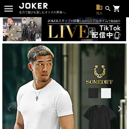
business
search
全力で遊びを楽しむオトナの男達へ。
法人