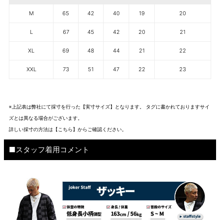
M
65
42
40
19
20
L
67
45
42
20
21
XL
69
48
44
21
22
XXL
73
51
47
22
23
※上記表は弊社にて採寸を行った【実寸サイズ】となります。 タグに書かれておりますサイ
ズとは異なる場合がございます。
詳しい採寸の方法は
【こちら】から
ご確認ください。
■スタッフ着用コメント