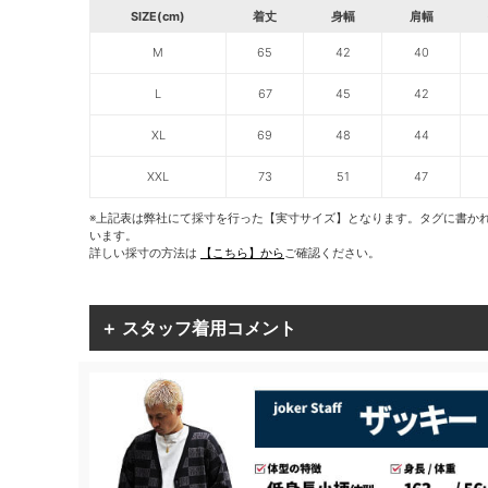
SIZE(cm)
着丈
身幅
肩幅
M
65
42
40
L
67
45
42
XL
69
48
44
XXL
73
51
47
※上記表は弊社にて採寸を行った【実寸サイズ】となります。タグに書か
います。
詳しい採寸の方法は
【こちら】から
ご確認ください。
＋ スタッフ着用コメント