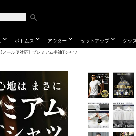
search
expand_more
expand_more
expand_more
expand_more
ス
ボトムス
アウター
セットアップ
グッ
【メール便対応】プレミアム半袖Tシャツ