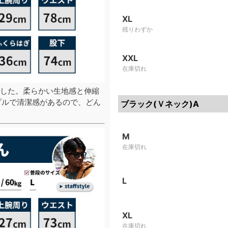
XL
残りわずか
XXL
在庫切れ
した。柔らかい生地感と伸縮
プルで清潔感があるので、どん
ブラック(Ｖネック)A
M
在庫切れ
L
XL
在庫切れ