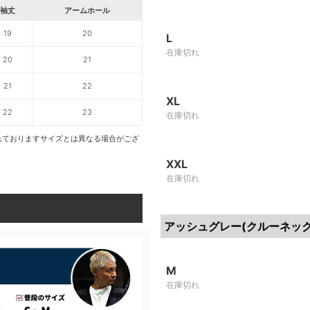
袖丈
アームホール
19
20
L
在庫切れ
20
21
21
22
XL
22
23
在庫切れ
れておりますサイズとは異なる場合がござ
XXL
在庫切れ
アッシュグレー(クルーネック
M
在庫切れ