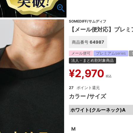
SOMEDIFF/サムディフ
【メール便対応】プレミ
商品番号
64987
メール便可
プレミアムseries
法人・まとめ割対象商品
¥
2,970
税込
27
カラー
サイズ
ホワイト(クルーネック)A
M