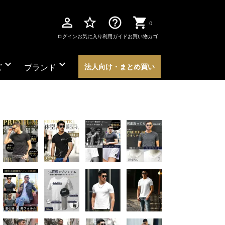
perm_identity
star_border
help_outline
0
ログイン
お気に入り
利用ガイド
お買い物カゴ
expand_more
expand_more
ズ
ブランド
法人向け・まとめ買い