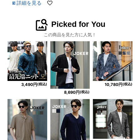
詳細を見る
image_search
Picked for You
この商品を見た方に人気！
(税込)
(税込)
3,490円
10,780円
(税込)
8,690円