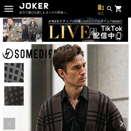
business
search
全力で遊びを楽しむオトナの男達へ。
法人