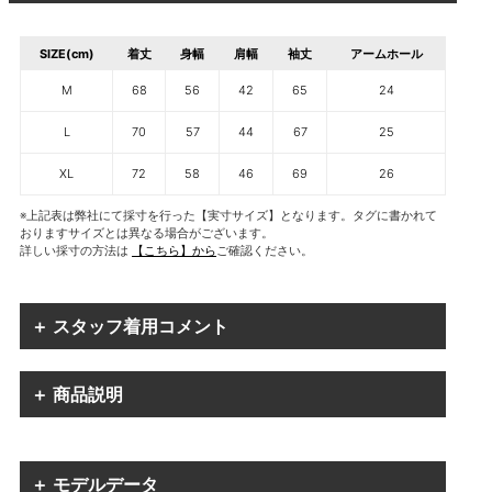
SIZE(cm)
着丈
身幅
肩幅
袖丈
アームホール
M
68
56
42
65
24
L
70
57
44
67
25
XL
72
58
46
69
26
※上記表は弊社にて採寸を行った【実寸サイズ】となります。タグに書かれて
おりますサイズとは異なる場合がございます。
詳しい採寸の方法は
【こちら】から
ご確認ください。
＋ スタッフ着用コメント
＋ 商品説明
＋ モデルデータ