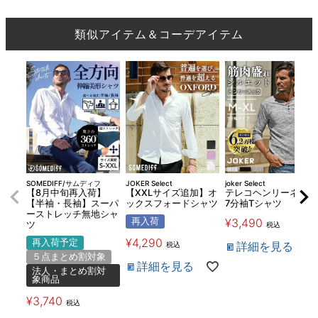
類似アイテム＆コーデアイテム
SOMEDIFF/サムディフ
JOKER Select
joker Select
【8月中旬再入荷】
【XXLサイズ追加】オ
テレコヘンリーネック
【半袖・長袖】スーパ
ックスフォードシャツ
7分袖Tシャツ
ーストレッチ無地シャ
再入荷
¥
3,490
ツ
税込
¥
4,290
再入荷予定
詳細を見る
税込
５点まとめ割対象
詳細を見る
法人・まとめ割対
象商品
¥
3,740
税込