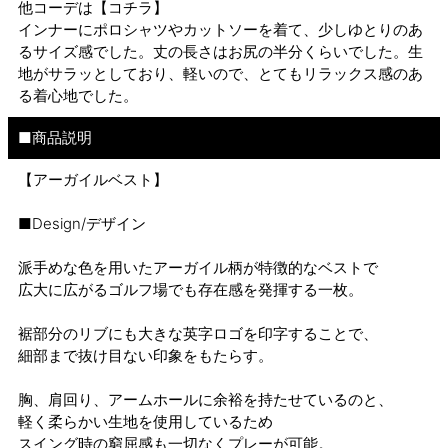
他コーデは
【コチラ】
インナーにポロシャツやカットソーを着て、少しゆとりのあ
るサイズ感でした。丈の長さはお尻の半分くらいでした。生
地がサラッとしており、軽いので、とてもリラックス感のあ
る着心地でした。
■商品説明
【アーガイルベスト】
■Design/デザイン
派手めな色を用いたアーガイル柄が特徴的なベストで
広大に広がるゴルフ場でも存在感を発揮する一枚。
裾部分のリブにも大きな英字ロゴを印字することで、
細部まで抜け目ない印象をもたらす。
胸、肩回り、アームホールに余裕を持たせているのと、
軽く柔らかい生地を使用しているため
スイング時の窮屈感も一切なくプレーが可能。