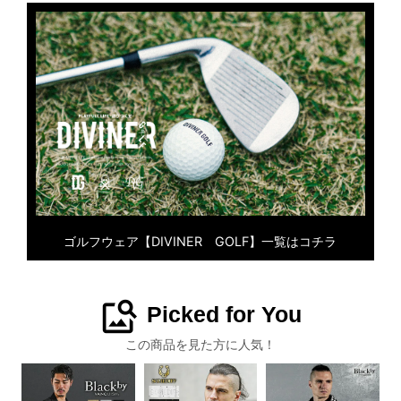
ゴルフウェア【DIVINER GOLF】一覧はコチラ
image_search
Picked for You
この商品を見た方に人気！