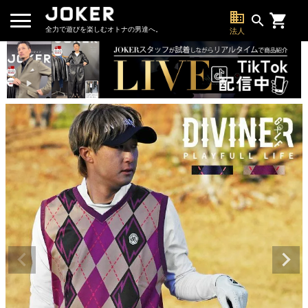
business
search
全力で遊びを楽しむオトナの男達へ。
法人