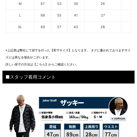
M
67
53
39
26
L
68
55
41
27
XL
69
57
43
28
※上記表は弊社にて採寸を行った【実寸サイズ】となります。 タグに書かれておりますサイ
ズとは異なる場合がございます。
詳しい採寸の方法は
【こちら】から
ご確認ください。
■スタッフ着用コメント