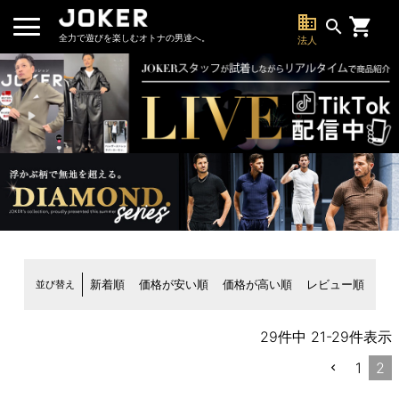
business
search
全力で遊びを楽しむオトナの男達へ。
法人
並び替え
新着順
価格が安い順
価格が高い順
レビュー順
29
件中
21
-
29
件表示
1
2