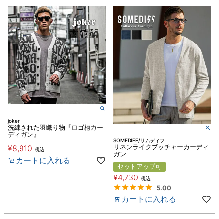
joker
洗練された羽織り物『ロゴ柄カー
ディガン』
SOMEDIFF/サムディフ
¥
8,910
リネンライクブッチャーカーディ
税込
ガン
カートに入れる
セットアップ可
¥
4,730
税込
5.00
カートに入れる