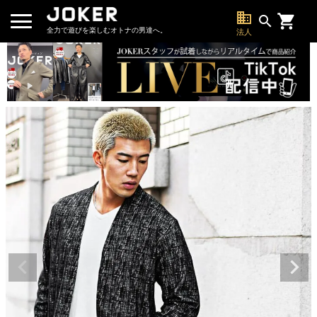
business
search
全力で遊びを楽しむオトナの男達へ。
法人