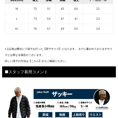
SIZE(cm)
着丈
身幅
肩幅
袖丈
アームホール
M
70
51
45
60
22
L
73
54
47
61
23
XL
76
57
49
62
24
※上記表は弊社にて採寸を行った【実寸サイズ】となります。 タグに書かれておりますサイ
ズとは異なる場合がございます。
詳しい採寸の方法は
【こちら】から
ご確認ください。
■スタッフ着用コメント