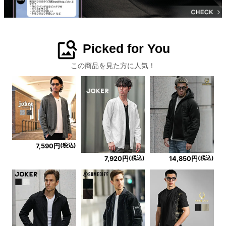
image_search
Picked for You
この商品を見た方に人気！
(税込)
7,590円
(税込)
(税込)
7,920円
14,850円