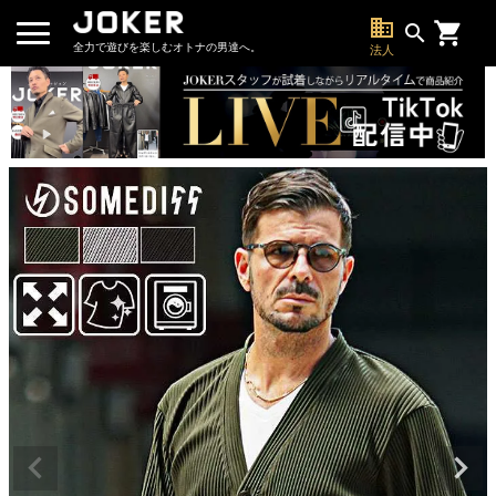
business
search
全力で遊びを楽しむオトナの男達へ。
法人