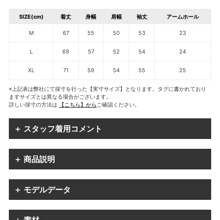
SIZE(cm)
着丈
身幅
肩幅
袖丈
アームホール
M
67
55
50
53
23
L
69
57
52
54
24
XL
71
59
54
55
25
※上記表は弊社にて採寸を行った【実寸サイズ】となります。タグに書かれており
ますサイズとは異なる場合がございます。
詳しい採寸の方法は
【こちら】から
ご確認ください。
＋ スタッフ着用コメント
＋ 商品説明
＋ モデルデータ