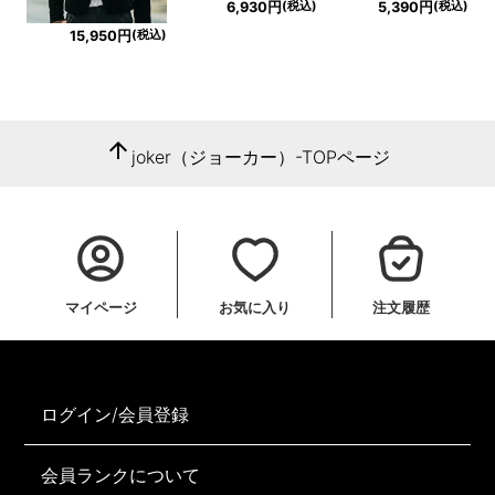
(税込)
(税込)
6,930円
5,390円
(税込)
15,950円
arrow_upward
joker（ジョーカー）-TOPページ
マイページ
お気に入り
注文履歴
ログイン/会員登録
会員ランクについて