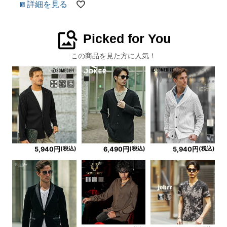
詳細を見る
image_search
Picked for You
この商品を見た方に人気！
(税込)
(税込)
(税込)
5,940円
6,490円
5,940円