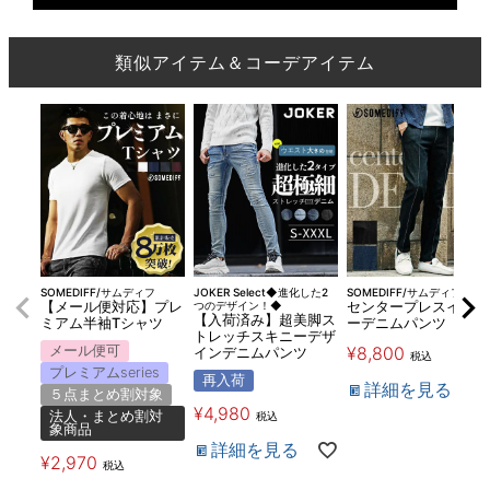
類似アイテム＆コーデアイテム
SOMEDIFF/サムディフ
JOKER Select◆進化した2
SOMEDIFF/サムディフ
【メール便対応】プレ
つのデザイン！◆
センタープレスイージ
【入荷済み】超美脚ス
ミアム半袖Tシャツ
ーデニムパンツ
トレッチスキニーデザ
メール便可
¥
8,800
インデニムパンツ
税込
プレミアムseries
再入荷
詳細を見る
５点まとめ割対象
¥
4,980
法人・まとめ割対
税込
象商品
詳細を見る
¥
2,970
税込