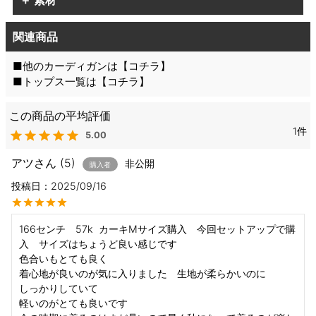
＋ 素材
関連商品
■他のカーディガンは【
コチラ
】
■トップス一覧は【
コチラ
】
1
5.00
アツ
5
非公開
購入者
投稿日
2025/09/16
166センチ　57k  カーキMサイズ購入　今回セットアップで購
入　サイズはちょうど良い感じです

色合いもとても良く

着心地が良いのが気に入りました　生地が柔らかいのに

しっかりしていて

軽いのがとても良いです
