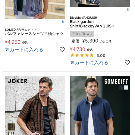
BlackbyVANQUISH
Black garden
Shirt/BlackbyVANQUISH
SOMEDIFF/サムディフ
バルファレースシャツ半袖シャツ
PriceDown
¥
5,390
¥
4,950
定価
のところ
税込
¥
4,730
カートに入れる
税込
5.00
カートに入れる