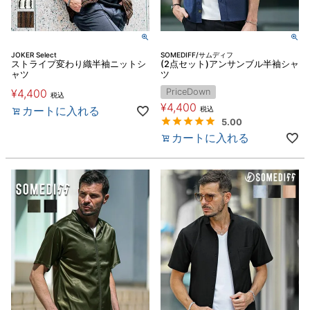
JOKER Select
SOMEDIFF/サムディフ
ストライプ変わり織半袖ニットシ
(2点セット)アンサンブル半袖シャ
ャツ
ツ
¥
4,400
PriceDown
税込
¥
4,400
カートに入れる
税込
5.00
カートに入れる