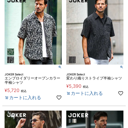
JOKER Select
JOKER Select
エンブロイダリーオープンカラー
変わり織りストライプ半袖シャツ
半袖シャツ
¥
5,390
税込
¥
5,720
税込
カートに入れる
カートに入れる