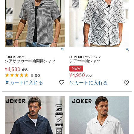
JOKER Select
SOMEDIFF/サムディフ
シアサッカー半袖開襟シャツ
シアー半袖シャツ
¥
4,580
NEW
税込
¥
4,950
5.00
税込
カートに入れる
カートに入れる