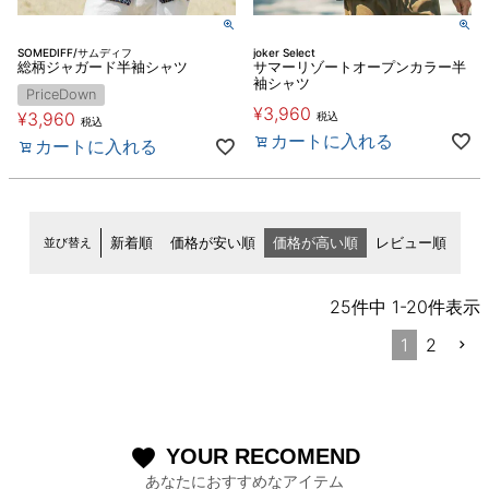
SOMEDIFF/サムディフ
joker Select
総柄ジャガード半袖シャツ
サマーリゾートオープンカラー半
袖シャツ
PriceDown
¥
3,960
¥
3,960
税込
税込
カートに入れる
カートに入れる
並び替え
新着順
価格が安い順
価格が高い順
レビュー順
25
件中
1
-
20
件表示
1
2
YOUR RECOMEND
favorite
あなたにおすすめなアイテム