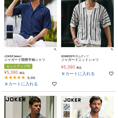
JOKER Select
SOMEDIFF/サムディフ
ジャガード開襟半袖シャツ
ジャガードニットシャツ
セットアップ可
¥
5,390
税込
¥
5,390
カートに入れる
税込
5.00
カートに入れる