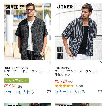
SOMEDIFF/サムディフ
JOKER Select
サマーツイードオープンカラーシ
ストライプシアーオープンカラー
ャツ
半袖シャツ
セットアップ可
¥
5,720
税込
¥
5,980
4.00
税込
カートに入れる
カートに入れる