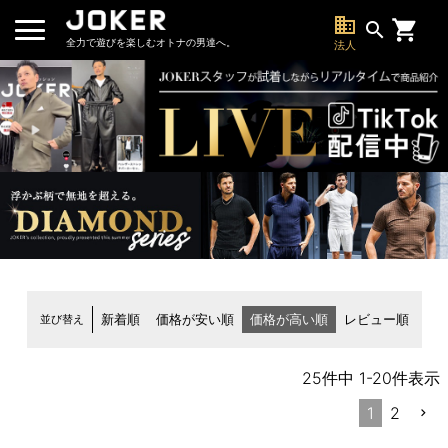
business
search
全力で遊びを楽しむオトナの男達へ。
法人
並び替え
新着順
価格が安い順
価格が高い順
レビュー順
25
件中
1
-
20
件表示
1
2