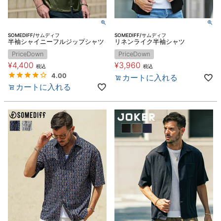
SOMEDIFF/サムディフ
SOMEDIFF/サムディフ
半袖シャイニーフルジップシャツ
リネンライク半袖シャツ
PriceDown
PriceDown
¥
4,400
¥
3,960
税込
税込
4.00
カートに入れる
カートに入れる