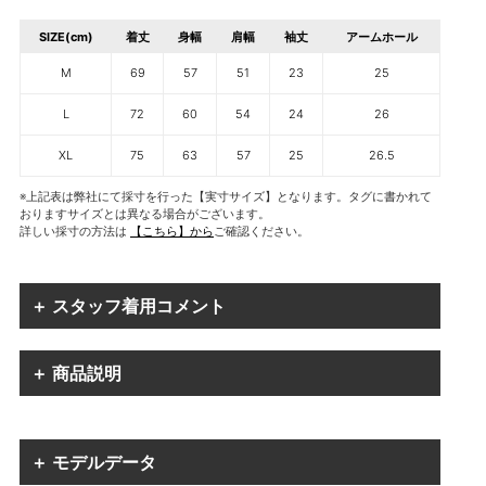
SIZE(cm)
着丈
身幅
肩幅
袖丈
アームホール
M
69
57
51
23
25
L
72
60
54
24
26
XL
75
63
57
25
26.5
※上記表は弊社にて採寸を行った【実寸サイズ】となります。タグに書かれて
おりますサイズとは異なる場合がございます。
詳しい採寸の方法は
【こちら】から
ご確認ください。
＋ スタッフ着用コメント
＋ 商品説明
＋ モデルデータ