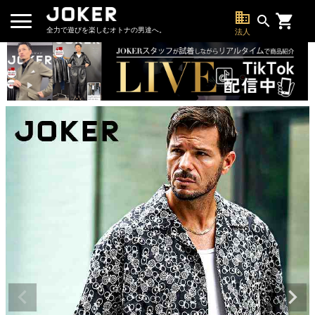
business
search
全力で遊びを楽しむオトナの男達へ。
法人