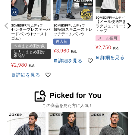
SOMEDIFF/サムディフ
【メール便送料無料】
SOMEDIFF/サムディフ
SOMEDIFF/サムディフ
ラグジュアリータンク
センタープレステーパ
超極細スキニーストレ
トップ
ードパンツ(ウエスト
ッチデニムパンツ
メール便可
ゴム）
再入荷
５点まとめ割対象
¥
2,750
税込
¥
3,960
税込
法人・まとめ割対
象商品
詳細を見る
詳細を見る
¥
2,980
税込
詳細を見る
image_search
Picked for You
この商品を見た方に人気！