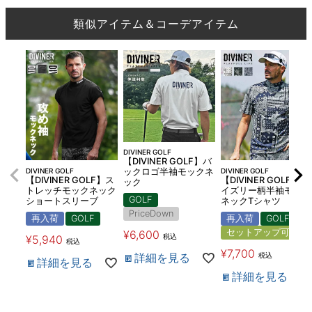
類似アイテム＆コーデアイテム
DIVINER GOLF
【DIVINER GOLF】バ
DIVINER GOLF
DIVINER GOLF
ックロゴ半袖モックネ
【DIVINER GOLF】ス
【DIVINER GOLF】ペ
ック
トレッチモックネック
イズリー柄半袖モック
GOLF
ショートスリーブ
ネックTシャツ
PriceDown
再入荷
GOLF
再入荷
GOLF
セットアップ可
¥
6,600
税込
¥
5,940
税込
¥
7,700
税込
詳細を見る
詳細を見る
詳細を見る