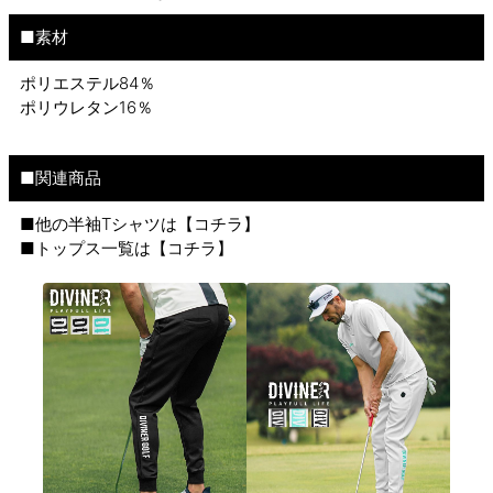
■素材
ポリエステル84％
ポリウレタン16％
■関連商品
■他の半袖Tシャツは【
コチラ
】
■トップス一覧は【
コチラ
】