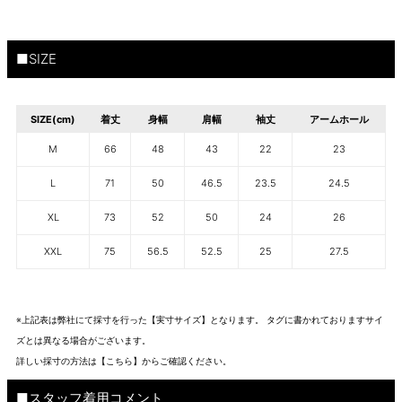
■SIZE
SIZE(cm)
着丈
身幅
肩幅
袖丈
アームホール
M
66
48
43
22
23
L
71
50
46.5
23.5
24.5
XL
73
52
50
24
26
XXL
75
56.5
52.5
25
27.5
※上記表は弊社にて採寸を行った【実寸サイズ】となります。 タグに書かれておりますサイ
ズとは異なる場合がございます。
詳しい採寸の方法は
【こちら】から
ご確認ください。
■スタッフ着用コメント