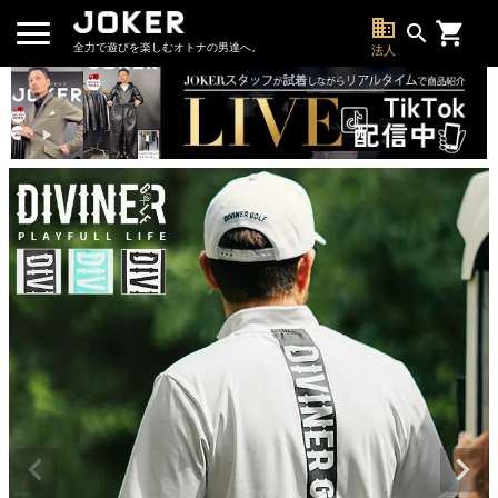
business
search
全力で遊びを楽しむオトナの男達へ。
法人