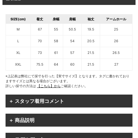
SIZE(cm)
着丈
身幅
肩幅
袖丈
アームホール
M
67
55
50.5
19.5
25
L
70
58
54
20.5
26
XL
73
61
57
21.5
26.5
XXL
75.5
64
60
21.5
27
※上記表は弊社にて採寸を行った【実寸サイズ】となります。タグに書かれており
ますサイズとは異なる場合がございます。
詳しい採寸の方法は
【こちら】から
ご確認ください。
＋ スタッフ着用コメント
＋ 商品説明