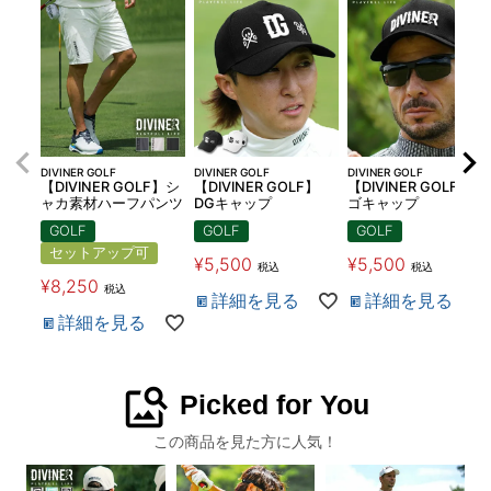
DIVINER GOLF
DIVINER GOLF
DIVINER GOLF
【DIVINER GOLF】シ
【DIVINER GOLF】
【DIVINER GOLF】ロ
ャカ素材ハーフパンツ
DGキャップ
ゴキャップ
GOLF
GOLF
GOLF
セットアップ可
¥
5,500
¥
5,500
税込
税込
¥
8,250
税込
詳細を見る
詳細を見る
詳細を見る
image_search
Picked for You
この商品を見た方に人気！