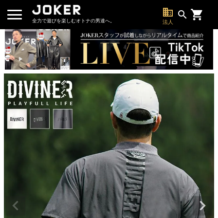
business
search
全力で遊びを楽しむオトナの男達へ。
法人