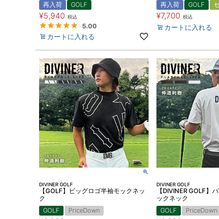
再入荷
GOLF
再入荷
GOLF
¥
5,940
¥
7,700
税込
税込
5.00
カートに入れる
カートに入れる
DIVINER GOLF
DIVINER GOLF
【GOLF】ビッグロゴ半袖モックネッ
【DIVINER GOL
ク
ックネック
GOLF
PriceDown
GOLF
PriceDown