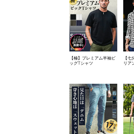
【極】プレミアム半袖ビ
【七
ッグTシャツ
リア