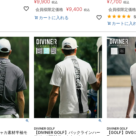
¥
9,900
¥
7,700
税込
税込
¥
9,400
会員様限定価格
会員様限定価格
税込
5
カートに入れる
カートに入
DIVINER GOLF
DIVINER GOLF
F】シャカ素材半袖モ
【DIVINER GOLF】バックラインハー
【GOLF】DV