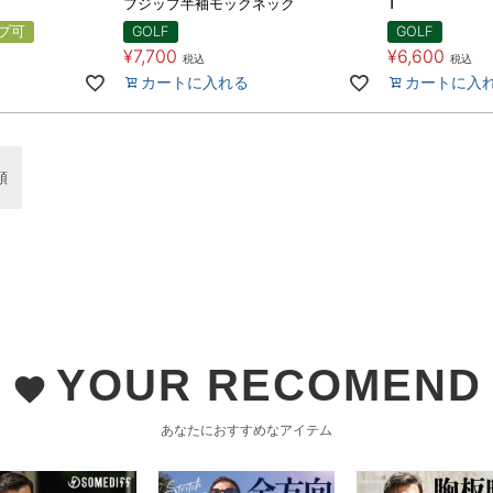
フジップ半袖モックネック
T
プ可
GOLF
GOLF
¥
7,700
¥
6,600
税込
税込
カートに入れる
カートに入
順
YOUR RECOMEND
favorite
あなたにおすすめなアイテム