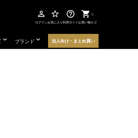
perm_identity
star_border
help_outline
0
ログイン
お気に入り
利用ガイド
お買い物カゴ
expand_more
expand_more
ズ
ブランド
法人向け・まとめ買い