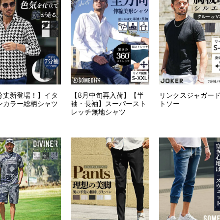
分丈新登場！】イタ
【8月中旬再入荷】【半
リンクスジャガー
ンカラー総柄シャツ
袖・長袖】スーパースト
トソー
レッチ無地シャツ