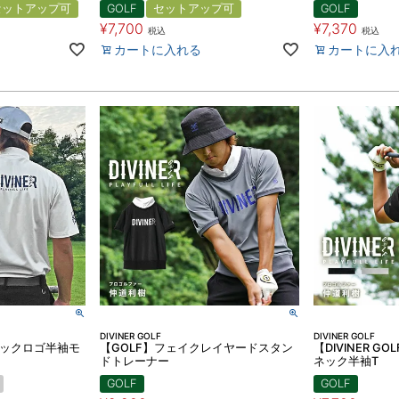
セットアップ可
GOLF
セットアップ可
GOLF
¥
7,700
¥
7,370
税込
税込
カートに入れる
カートに入
DIVINER GOLF
DIVINER GOLF
F】バックロゴ半袖モ
【GOLF】フェイクレイヤードスタン
【DIVINER 
ドトレーナー
ネック半袖T
GOLF
GOLF