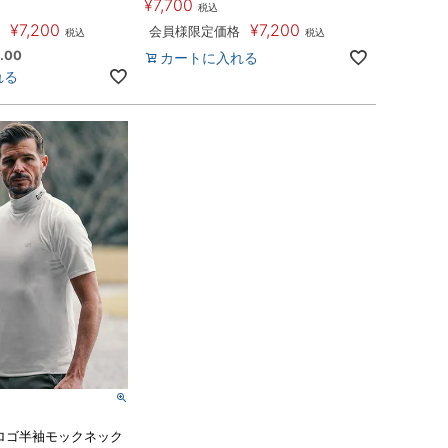
¥
7,700
税込
¥
7,200
¥
7,200
会員様限定価格
税込
税込
.00
カートに入れる
れる
Gロゴ半袖モックネック