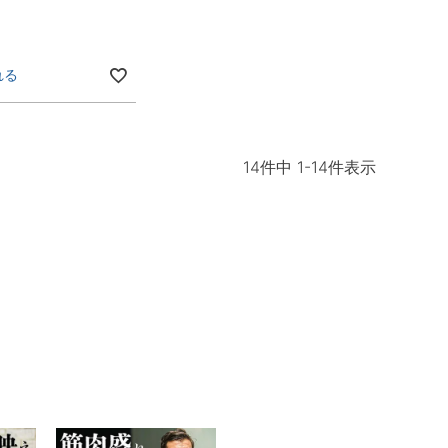
れる
14
件中
1
-
14
件表示