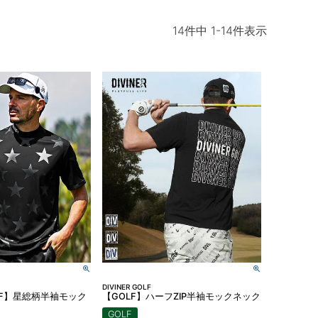
14
件中
1
-
14
件表示
DIVINER GOLF
GOLF】星総柄半袖モック
【GOLF】ハーフZIP半袖モックネック
GOLF