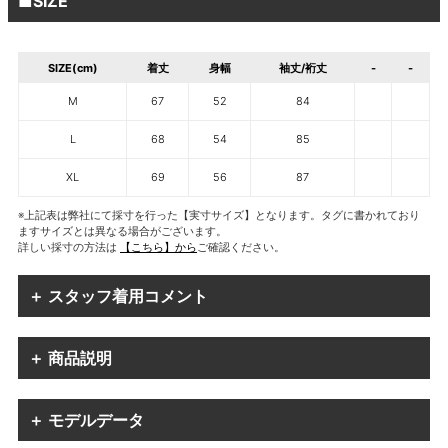
■SIZE
SIZE(cm)
着丈
身幅
袖丈/裄丈
-
-
M
67
52
84
L
68
54
85
XL
69
56
87
※上記表は弊社にて採寸を行った【実寸サイズ】となります。タグに書かれており
ますサイズとは異なる場合がございます。
詳しい採寸の方法は
【こちら】から
ご確認ください。
＋ スタッフ着用コメント
＋ 商品説明
＋ モデルデータ