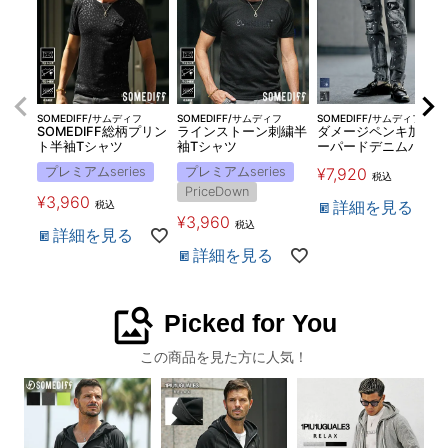
SOMEDIFF/サムディフ
SOMEDIFF/サムディフ
SOMEDIFF/サムディフ
SOMEDIFF総柄プリン
ラインストーン刺繍半
ダメージペンキ加工テ
ト半袖Tシャツ
袖Tシャツ
ーパードデニムパンツ
プレミアムseries
プレミアムseries
¥
7,920
税込
PriceDown
¥
3,960
詳細を見る
税込
¥
3,960
税込
詳細を見る
詳細を見る
image_search
Picked for You
この商品を見た方に人気！