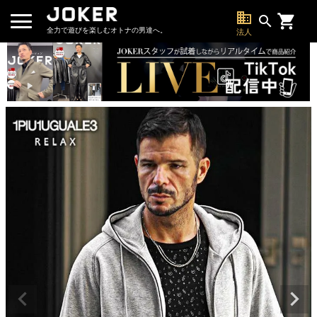
business
search
全力で遊びを楽しむオトナの男達へ。
法人