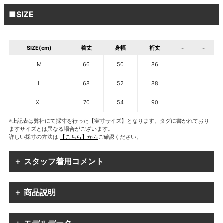
■SIZE
SIZE(cm)
着丈
身幅
裄丈
-
-
M
66
50
86
L
68
52
88
XL
70
54
90
※上記表は弊社にて採寸を行った【実寸サイズ】となります。タグに書かれており
ますサイズとは異なる場合がございます。
詳しい採寸の方法は
【こちら】から
ご確認ください。
＋ スタッフ着用コメント
＋ 商品説明