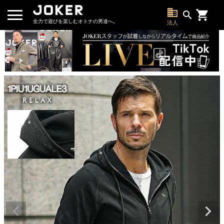
business
search
全力で遊びを楽しむオトナの男達へ。
法人