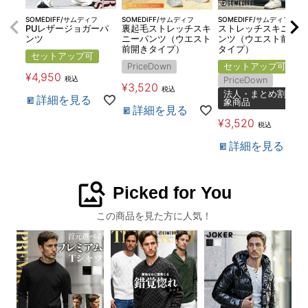
SOMEDIFF/サムディフ
SOMEDIFF/サムディフ
SOMEDIFF/サムディフ
PUレザージョガーパ
裏起毛ストレッチスキ
ストレッチスキニーパ
ンツ
ニーパンツ（ウエスト
ンツ（ウエスト前開き
前開きタイプ）
タイプ）
セットアップ可
PriceDown
セットアップ可
¥
4,950
税込
PriceDown
¥
3,520
税込
法人・まとめ割対
詳細を見る
象商品
詳細を見る
¥
3,520
税込
詳細を見る
image_search
Picked for You
この商品を見た方に人気！