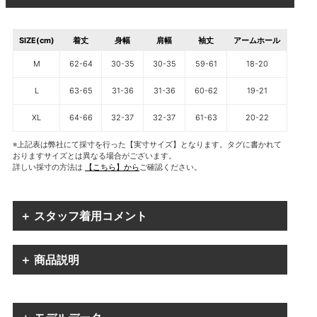
SIZE(cm)
着丈
身幅
肩幅
袖丈
アームホール
M
62-64
30-35
30-35
59-61
18-20
L
63-65
31-36
31-36
60-62
19-21
XL
64-66
32-37
32-37
61-63
20-22
※上記表は弊社にて採寸を行った【実寸サイズ】となります。タグに書かれて
おりますサイズとは異なる場合がございます。
詳しい採寸の方法は
【こちら】から
ご確認ください。
＋ スタッフ着用コメント
＋ 商品説明