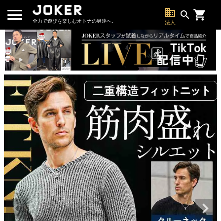
business
search
全力で遊びを楽しむオトナの男達へ。
法人