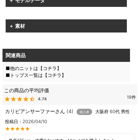
＋ モデルデータ
＋ 素材
関連商品
■他のニットは【
コチラ
】
■トップス一覧は【
コチラ
】
19
4.74
カリビアンサーファー
4
大阪府
60代
男性
購入者
投稿日
2026/04/10