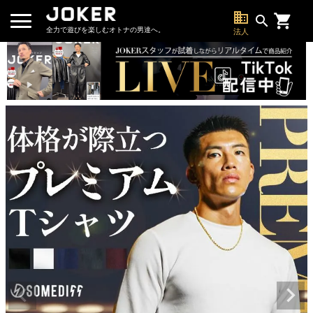
business
search
全力で遊びを楽しむオトナの男達へ。
法人