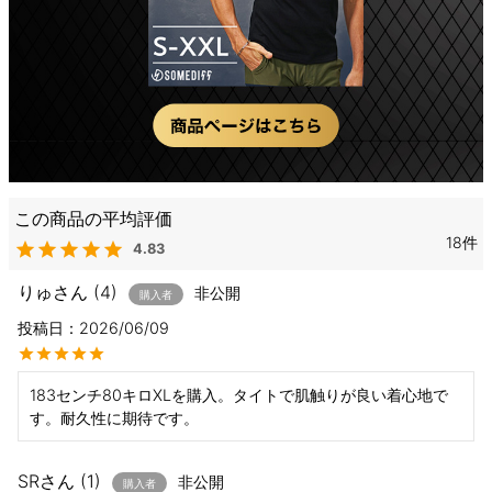
18
4.83
りゅ
4
非公開
購入者
投稿日
2026/06/09
183センチ80キロXLを購入。タイトで肌触りが良い着心地で
す。耐久性に期待です。
SR
1
非公開
購入者