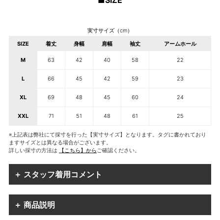
■SIZE
実寸サイズ（cm）
SIZE
着丈
身幅
肩幅
袖丈
アームホール
M
63
42
40
58
22
L
66
45
42
59
23
XL
69
48
45
60
24
XXL
71
51
48
61
25
※上記表は弊社にて採寸を行った【実寸サイズ】となります。タグに書かれており
ますサイズとは異なる場合がございます。
詳しい採寸の方法は
【こちら】から
ご確認ください。
＋ スタッフ着用コメント
＋ 商品説明