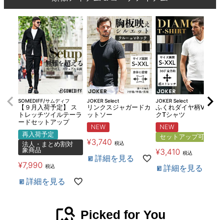
SOMEDIFF/サムディフ
JOKER Select
JOKER Select
【９月入荷予定】 ス
リンクスジャガードカ
ふくれダイヤ柄Vネッ
トレッチツイルテーラ
ットソー
クTシャツ
ードセットアップ
NEW
NEW
再入荷予定
セットアップ可
¥
3,740
税込
法人・まとめ割対
象商品
¥
3,410
税込
詳細を見る
¥
7,990
税込
詳細を見る
詳細を見る
image_search
Picked for You