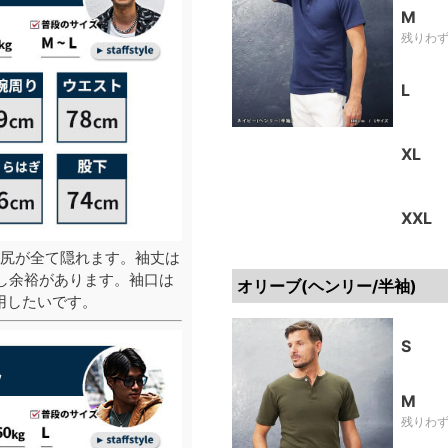
M
残りわ
L
XL
XXL
尻が全て隠れます。袖丈は
し余裕があります。袖口は
オリーブ(ヘンリー/半袖)
用したいです。
S
M
残りわ