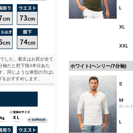
L
XL
XXL
でした。着丈はお尻が全て
分袖だと肘下指4本分あた
ホワイト(ヘンリー/7分袖)
す。同じような体型の方はL
ズをおすすめします。
S
M
残りわ
L