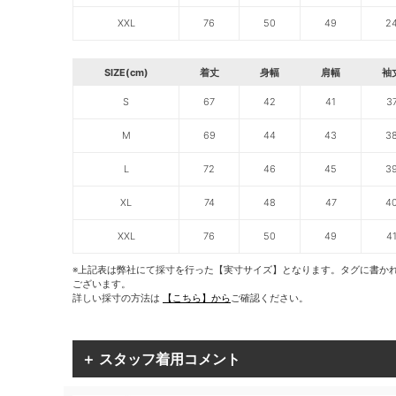
XXL
76
50
49
2
SIZE(cm)
着丈
身幅
肩幅
袖
S
67
42
41
3
M
69
44
43
3
L
72
46
45
3
XL
74
48
47
4
XXL
76
50
49
4
※上記表は弊社にて採寸を行った【実寸サイズ】となります。タグに書か
ございます。
詳しい採寸の方法は
【こちら】から
ご確認ください。
＋ スタッフ着用コメント