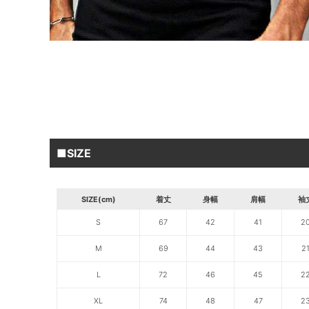
■SIZE
SIZE(cm)
着丈
身幅
肩幅
袖
S
67
42
41
2
M
69
44
43
2
L
72
46
45
2
XL
74
48
47
2