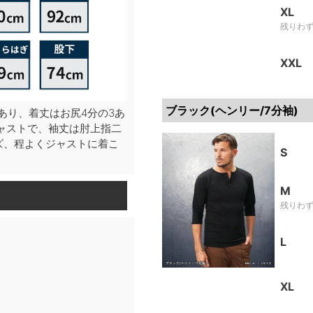
XL
残りわ
XXL
ブラック(ヘンリー/7分袖)
あり、着丈はお尻4分の3あ
ャストで、袖丈は肘上指二
ズ、程よくジャストに着こ
S
M
残りわ
L
XL