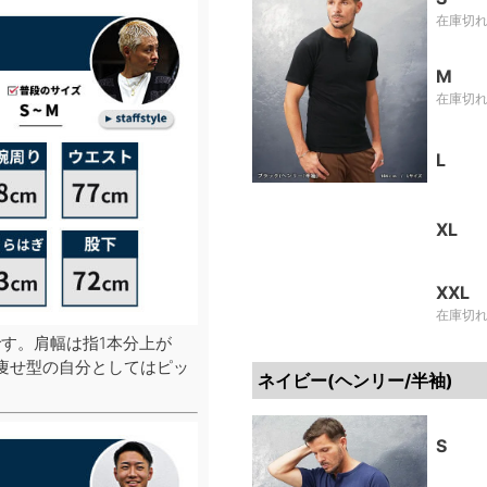
在庫切
M
在庫切
L
XL
XXL
在庫切
す。肩幅は指1本分上が
痩せ型の自分としてはピッ
ネイビー(ヘンリー/半袖)
S