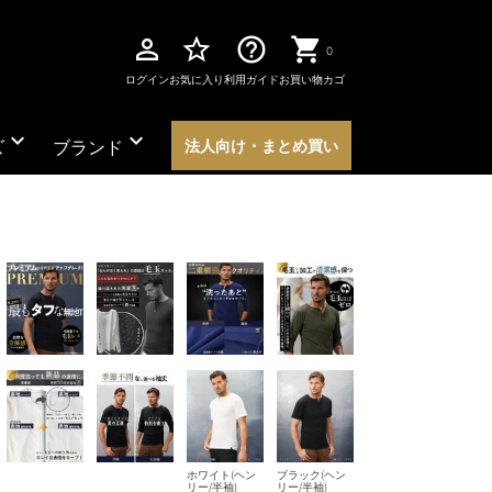
perm_identity
star_border
help_outline
0
ログイン
お気に入り
利用ガイド
お買い物カゴ
expand_more
expand_more
ズ
ブランド
法人向け・まとめ買い
ホワイト(ヘン
ブラック(ヘン
リー/半袖)
リー/半袖)