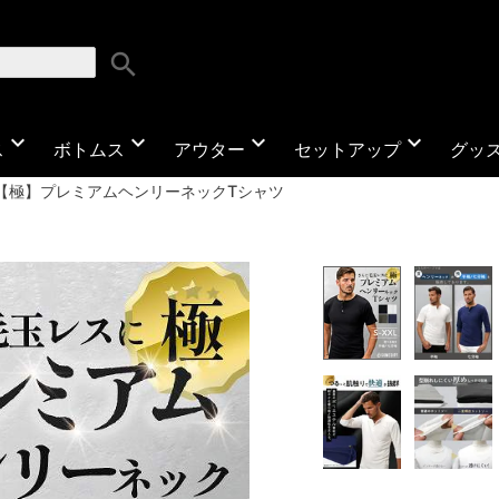
search
expand_more
expand_more
expand_more
expand_more
ス
ボトムス
アウター
セットアップ
グッ
【極】プレミアムヘンリーネックTシャツ