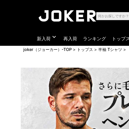
expand_more
新入荷
再入荷
ランキング
トップ
joker（ジョーカー）-TOP
トップス
半袖 Tシャツ