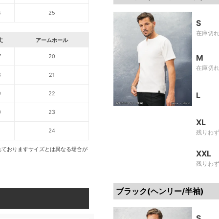
4
25
S
在庫切
丈
アームホール
7
20
M
在庫切
8
21
9
22
L
0
23
XL
1
24
残りわ
れておりますサイズとは異なる場合が
XXL
残りわ
ブラック(ヘンリー/半袖)
S