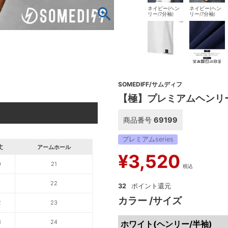
ネイビー(ヘン
ネイビー(ヘン
リー/7分袖)
リー/7分袖)
SOMEDIFF/サムディフ
【極】プレミアムヘンリ
商品番号
69199
プレミアムseries
丈
アームホール
¥
3,520
0
21
税込
1
22
32
カラー
サイズ
2
23
3
24
ホワイト(ヘンリー/半袖)