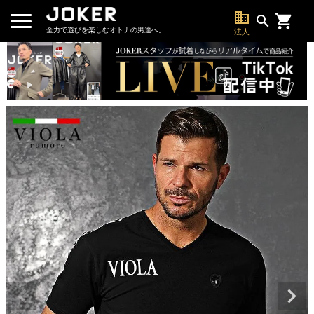
business
search
全力で遊びを楽しむオトナの男達へ。
法人