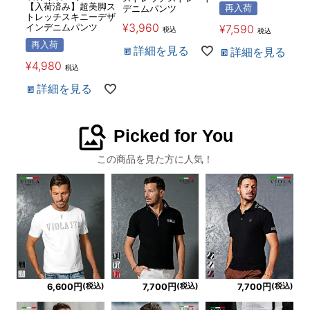
【入荷済み】超美脚ス
再入荷
デニムパンツ
トレッチスキニーデザ
¥
3,960
¥
7,590
インデニムパンツ
税込
税込
再入荷
詳細を見る
詳細を見る
¥
4,980
税込
詳細を見る
image_search
Picked for You
この商品を見た方に人気！
(税込)
(税込)
(税込)
6,600円
7,700円
7,700円