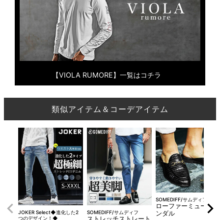
【VIOLA RUMORE】一覧はコチラ
類似アイテム＆コーデアイテム
SOMEDIFF/サムディフ
ローファーミュールサ
JOKER Select◆進化した2
SOMEDIFF/サムディフ
ンダル
つのデザイン！◆
ストレッチストレート