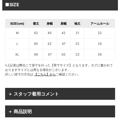
■SIZE
SIZE(cm)
着丈
身幅
肩幅
袖丈
アームホール
M
62
45
42
21
22
L
65
52
47
22
24
XL
69
57
50
23
26
※上記表は弊社にて採寸を行った【実寸サイズ】となります。タグに書かれて
おりますサイズとは異なる場合がございます。
詳しい採寸の方法は
【こちら】から
ご確認ください。
＋ スタッフ着用コメント
＋ 商品説明