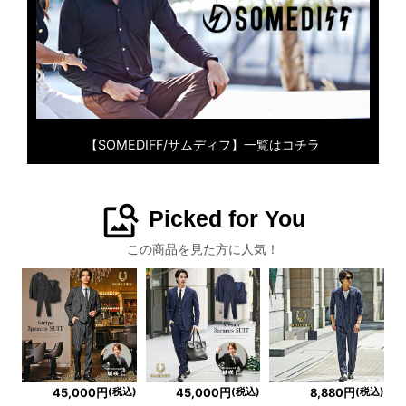
【SOMEDIFF/サムディフ】一覧はコチラ
image_search
Picked for You
この商品を見た方に人気！
(税込)
(税込)
(税込)
45,000円
45,000円
8,880円