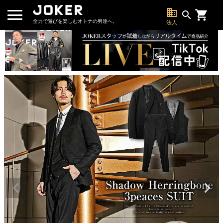
business
search
全力で遊びを楽しむオトナの男達へ。
法人