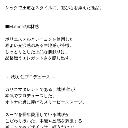
シックで王道なスタイルに、遊び心を添えた逸品。
■Material/素材感
ポリエステルとレーヨンを使用した
程よい光沢感のある生地感が特徴。
しっとりとした上品な肌触りは、
品格漂うエレガントさを醸し出す。
～ 城咲 仁プロデュース ～
カリスマタレントである、城咲 仁が
本気でプロデュースした、
オトナの男に捧げるスリーピーススーツ。
スーツを長年愛用している城咲が
こだわり抜いた、本能や五感を刺激する
ギミックやデザインは、纏うだけで