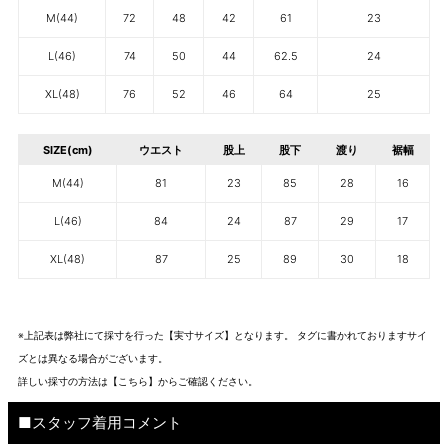
M(44)
72
48
42
61
23
L(46)
74
50
44
62.5
24
XL(48)
76
52
46
64
25
SIZE(cm)
ウエスト
股上
股下
渡り
裾幅
M(44)
81
23
85
28
16
L(46)
84
24
87
29
17
XL(48)
87
25
89
30
18
※上記表は弊社にて採寸を行った【実寸サイズ】となります。 タグに書かれておりますサイ
ズとは異なる場合がございます。
詳しい採寸の方法は
【こちら】から
ご確認ください。
■スタッフ着用コメント