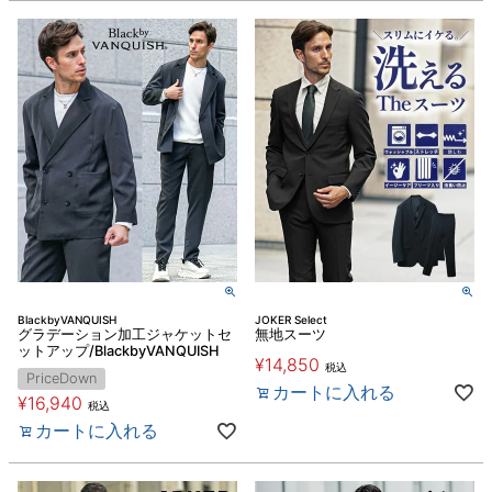
BlackbyVANQUISH
JOKER Select
グラデーション加工ジャケットセ
無地スーツ
ットアップ/BlackbyVANQUISH
¥
14,850
税込
PriceDown
カートに入れる
¥
16,940
税込
カートに入れる