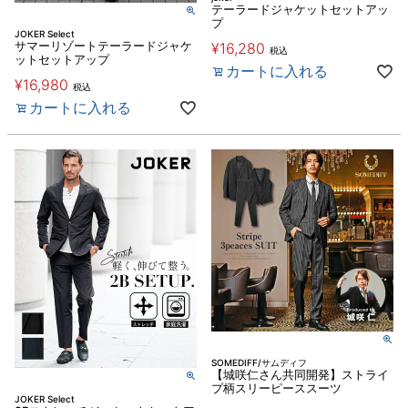
テーラードジャケットセットアッ
プ
JOKER Select
サマーリゾートテーラードジャケ
¥
16,280
税込
ットセットアップ
カートに入れる
¥
16,980
税込
カートに入れる
SOMEDIFF/サムディフ
【城咲仁さん共同開発】ストライ
プ柄スリーピーススーツ
JOKER Select