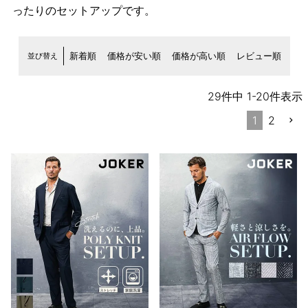
ったりのセットアップです。
並び替え
新着順
価格が安い順
価格が高い順
レビュー順
29
件中
1
-
20
件表示
1
2