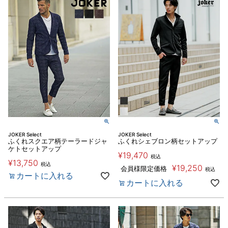
JOKER Select
JOKER Select
ふくれスクエア柄テーラードジャ
ふくれシェブロン柄セットアップ
ケトセットアップ
¥
19,470
税込
¥
13,750
税込
¥
19,250
会員様限定価格
税込
カートに入れる
カートに入れる