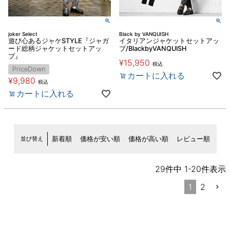
joker Select
Black by VANQUISH
遊び心あるジャケSTYLE『ジャガ
イタリアンジャケットセットアッ
ード総柄ジャケットセットアッ
プ/BlackbyVANQUISH
プ』
¥
15,950
税込
PriceDown
カートに入れる
¥
9,980
税込
カートに入れる
並び替え
新着順
価格が安い順
価格が高い順
レビュー順
29
件中
1
-
20
件表示
1
2