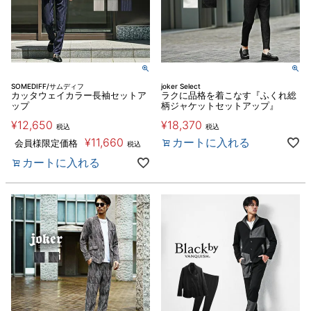
SOMEDIFF/サムディフ
joker Select
カッタウェイカラー長袖セットア
ラクに品格を着こなす『ふくれ総
ップ
柄ジャケットセットアップ』
¥
12,650
¥
18,370
税込
税込
¥
11,660
カートに入れる
会員様限定価格
税込
カートに入れる