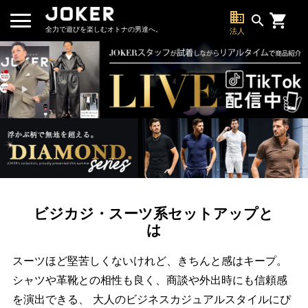
business
search
全力で遊びを楽しむオトナの男達へ。
法人
ビジカジ・スーツ系セットアップと
は
スーツほど堅苦しくないけれど、きちんと感はキープ。
シャツや革靴との相性も良く、商談や外出時にも信頼感
を演出できる、 大人のビジネスカジュアルスタイルにぴ