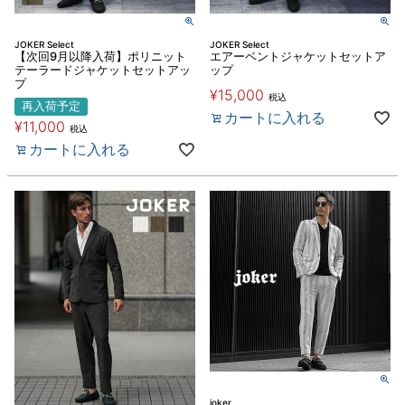
JOKER Select
JOKER Select
【次回9月以降入荷】ポリニット
エアーベントジャケットセットア
テーラードジャケットセットアッ
ップ
プ
¥
15,000
税込
再入荷予定
カートに入れる
¥
11,000
税込
カートに入れる
joker