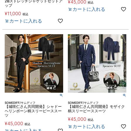
2Bストレッチジャケットセットア
¥
45,000
税込
ップ
カートに入れる
¥
11,000
税込
カートに入れる
SOMEDIFF/サムディフ
SOMEDIFF/サムディフ
【城咲仁さん共同開発】シャドー
【城咲仁さん共同開発】モザイク
ヘリンボーン柄スリーピーススー
柄スリーピーススーツ
ツ
¥
45,000
税込
¥
45,000
税込
カートに入れる
カートに入れる