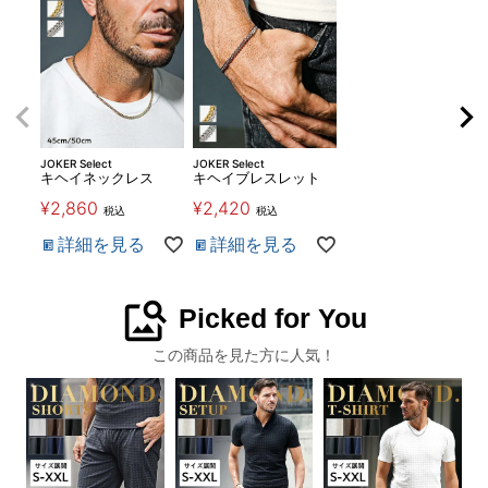
JOKER Select
JOKER Select
キヘイネックレス
キヘイブレスレット
¥
2,860
¥
2,420
税込
税込
詳細を見る
詳細を見る
image_search
Picked for You
この商品を見た方に人気！