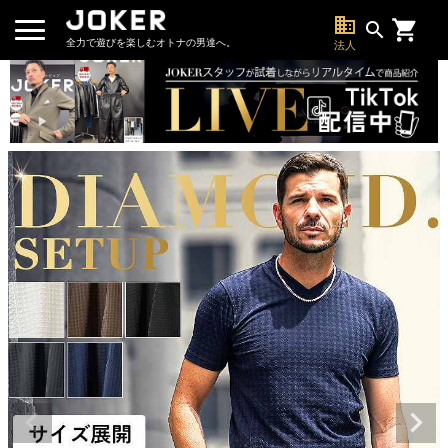
business
search
全力で遊びを楽しむオトナの男達へ。
法人