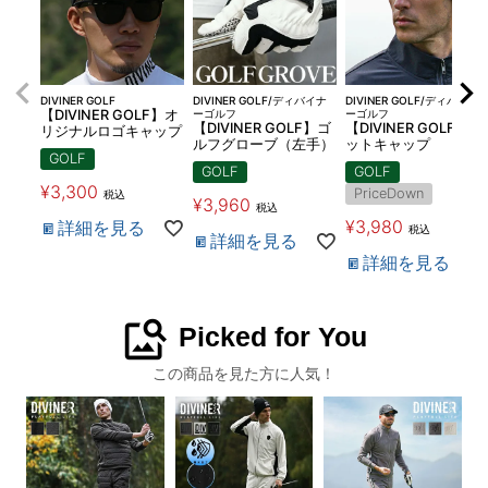
DIVINER GOLF
DIVINER GOLF/ディバイナ
DIVINER GOLF/ディバイナ
【DIVINER GOLF】オ
ーゴルフ
ーゴルフ
【DIVINER GOLF】ゴ
【DIVINER GOLF】ニ
リジナルロゴキャップ
ルフグローブ（左手）
ットキャップ
GOLF
GOLF
GOLF
¥
3,300
PriceDown
税込
¥
3,960
税込
¥
3,980
詳細を見る
税込
詳細を見る
詳細を見る
image_search
Picked for You
この商品を見た方に人気！