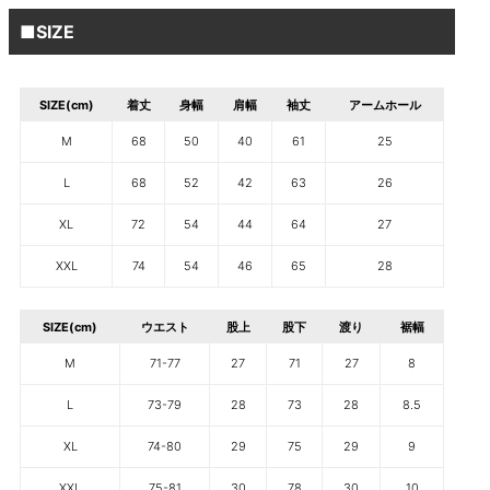
■SIZE
SIZE(cm)
着丈
身幅
肩幅
袖丈
アームホール
M
68
50
40
61
25
L
68
52
42
63
26
XL
72
54
44
64
27
XXL
74
54
46
65
28
SIZE(cm)
ウエスト
股上
股下
渡り
裾幅
M
71-77
27
71
27
8
L
73-79
28
73
28
8.5
XL
74-80
29
75
29
9
XXL
75-81
30
78
30
10