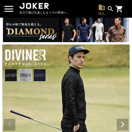
business
search
全力で遊びを楽しむオトナの男達へ。
法人