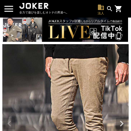
business
search
全力で遊びを楽しむオトナの男達へ。
法人