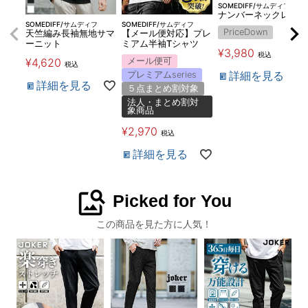
SOMEDIFF/サムディフ
ナンバーネックレス
SOMEDIFF/サムディフ
SOMEDIFF/サムディフ
PriceDown
天竺編み長袖無地サマ
【メール便対応】プレ
ーニット
ミアム半袖Tシャツ
¥
3,980
税込
¥
4,620
メール便可
税込
詳細を見る
プレミアムseries
詳細を見る
５点まとめ割対象
法人・まとめ割対
象商品
¥
2,970
税込
詳細を見る
image_search
Picked for You
この商品を見た方に人気！