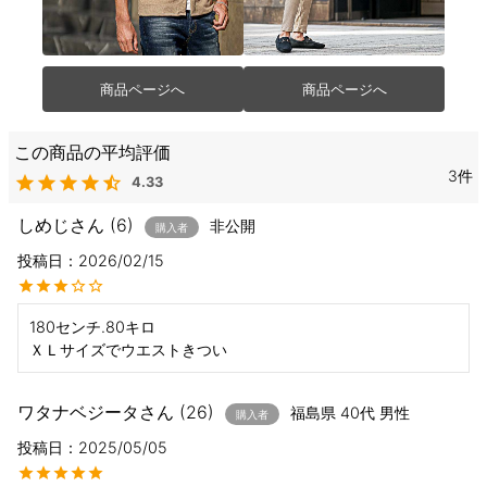
商品ページへ
商品ページへ
3
4.33
しめじ
6
非公開
購入者
投稿日
2026/02/15
180センチ.80キロ

ＸＬサイズでウエストきつい
ワタナベジータ
26
福島県
40代
男性
購入者
投稿日
2025/05/05