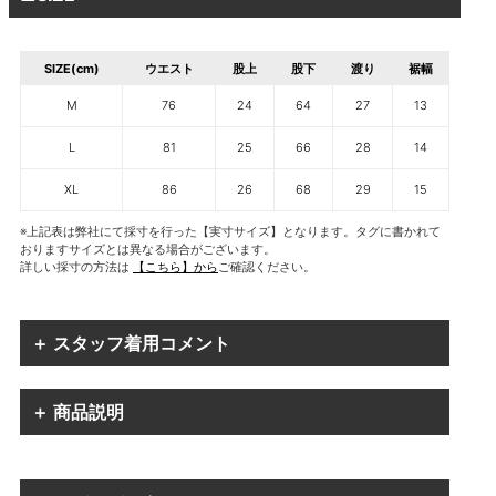
SIZE(cm)
ウエスト
股上
股下
渡り
裾幅
M
76
24
64
27
13
L
81
25
66
28
14
XL
86
26
68
29
15
※上記表は弊社にて採寸を行った【実寸サイズ】となります。タグに書かれて
おりますサイズとは異なる場合がございます。
詳しい採寸の方法は
【こちら】から
ご確認ください。
＋ スタッフ着用コメント
＋ 商品説明