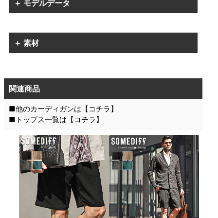
＋ モデルデータ
＋ 素材
関連商品
■他のカーディガンは【
コチラ
】
■トップス一覧は【
コチラ
】