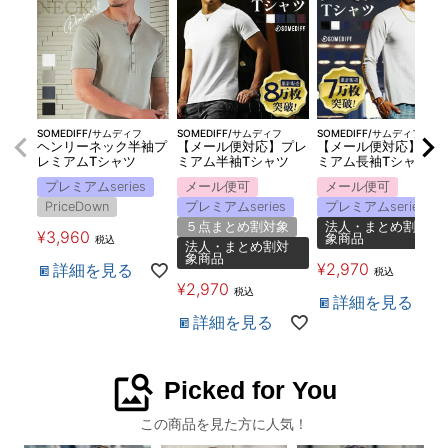
SOMEDIFF/サムディフ
SOMEDIFF/サムディフ
SOMEDIFF/サムディフ
ヘンリーネック半袖プ
【メール便対応】プレ
【メール便対応】プレ
レミアムTシャツ
ミアム半袖Tシャツ
ミアム長袖Tシャツ
プレミアムseries
メール便可
メール便可
PriceDown
プレミアムseries
プレミアムseries
５点まとめ割対象
法人・まとめ割対
¥
3,960
象商品
税込
法人・まとめ割対
象商品
¥
2,970
詳細を見る
税込
¥
2,970
税込
詳細を見る
詳細を見る
image_search
Picked for You
この商品を見た方に人気！