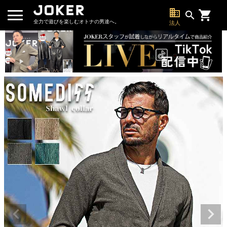
business
search
全力で遊びを楽しむオトナの男達へ。
法人