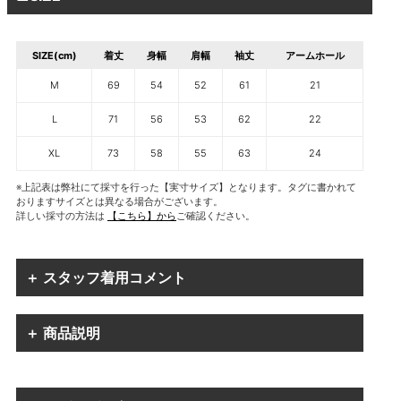
SIZE(cm)
着丈
身幅
肩幅
袖丈
アームホール
M
69
54
52
61
21
L
71
56
53
62
22
XL
73
58
55
63
24
※上記表は弊社にて採寸を行った【実寸サイズ】となります。タグに書かれて
おりますサイズとは異なる場合がございます。
詳しい採寸の方法は
【こちら】から
ご確認ください。
＋ スタッフ着用コメント
＋ 商品説明