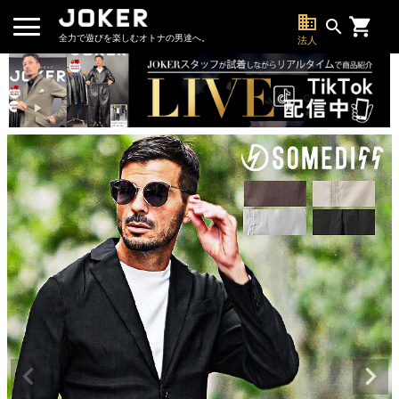
business
search
全力で遊びを楽しむオトナの男達へ。
法人