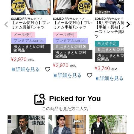
SOMEDIFF/サムディフ
SOMEDIFF/サムディフ
SOMEDIFF/サムディフ
【メール便対応】プレ
【メール便対応】プレ
【8月中旬再入荷】
ミアム長袖Tシャツ
ミアム半袖Tシャツ
【半袖・長袖】スーパ
ーストレッチ無地シャ
メール便可
メール便可
ツ
プレミアムseries
プレミアムseries
再入荷予定
法人・まとめ割対
５点まとめ割対象
５点まとめ割対象
象商品
法人・まとめ割対
法人・まとめ割対
象商品
¥
2,970
象商品
税込
¥
2,970
税込
¥
3,740
詳細を見る
税込
詳細を見る
詳細を見る
image_search
Picked for You
この商品を見た方に人気！