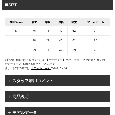
■SIZE
SIZE(cm)
着丈
身幅
肩幅
袖丈
アームホール
M
76
45
40
62
24
L
78
47
42
62
25
XL
79
51
44
63
26
※上記表は弊社にて採寸を行った【実寸サイズ】となります。タグに書かれており
ますサイズとは異なる場合がございます。
詳しい採寸の方法は
【こちら】から
ご確認ください。
＋ スタッフ着用コメント
＋ 商品説明
＋ モデルデータ