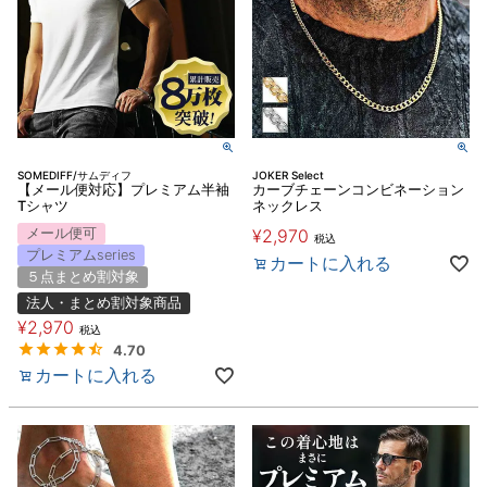
SOMEDIFF/サムディフ
JOKER Select
【メール便対応】プレミアム半袖
カーブチェーンコンビネーション
Tシャツ
ネックレス
メール便可
¥
2,970
税込
プレミアムseries
カートに入れる
５点まとめ割対象
法人・まとめ割対象商品
¥
2,970
税込
4.70
カートに入れる