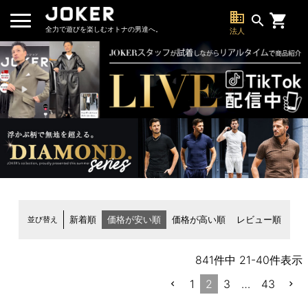
business
search
全力で遊びを楽しむオトナの男達へ。
法人
並び替え
新着順
価格が安い順
価格が高い順
レビュー順
841
件中
21
-
40
件表示
1
2
3
…
43