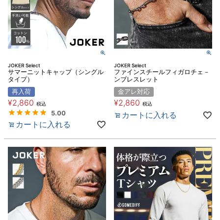
JOKER Select
JOKER Select
サマーニットキャップ（シングル
ファインスチールフィガロチェ－
タイプ）
ンブレスレット
再入荷
金アレ対応
¥
2,860
¥
2,860
税込
税込
5.00
カートに入れる
カートに入れる