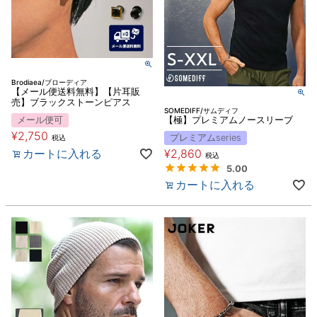
Brodiaea/ブローディア
【メール便送料無料】【片耳販
売】ブラックストーンピアス
SOMEDIFF/サムディフ
メール便可
【極】プレミアムノースリーブ
¥
2,750
プレミアムseries
税込
カートに入れる
¥
2,860
税込
5.00
カートに入れる