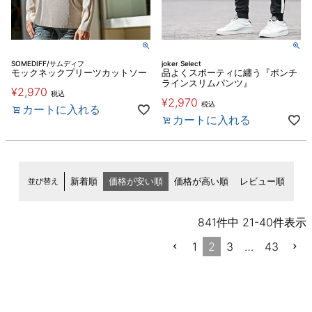
SOMEDIFF/サムディフ
joker Select
モックネックプリーツカットソー
品よくスポーティに纏う『ポンチ
ラインスリムパンツ』
¥
2,970
税込
¥
2,970
税込
カートに入れる
カートに入れる
並び替え
新着順
価格が安い順
価格が高い順
レビュー順
841
件中
21
-
40
件表示
1
2
3
…
43