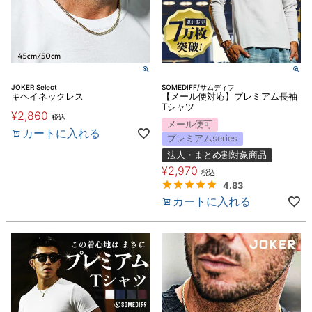
JOKER Select
SOMEDIFF/サムディフ
キヘイネックレス
【メール便対応】プレミアム長袖
Tシャツ
¥
2,860
税込
メール便可
カートに入れる
プレミアムseries
法人・まとめ割対象商品
¥
2,970
税込
4.83
カートに入れる