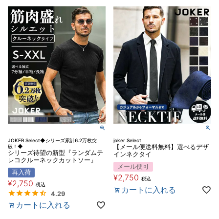
JOKER Select◆シリーズ累計6.2万枚突
joker Select
破！◆
【メール便送料無料】選べるデザ
シリーズ待望の新型『ランダムテ
インネクタイ
レコクルーネックカットソー』
メール便可
再入荷
¥
2,750
税込
¥
2,750
税込
カートに入れる
4.29
カートに入れる