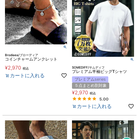
Brodiaea/ブローディア
コインチャームアンクレット
¥
2,970
SOMEDIFF/サムディフ
税込
プレミアム半袖ビッグTシャツ
カートに入れる
プレミアムseries
５点まとめ割対象
¥
2,970
税込
5.00
カートに入れる