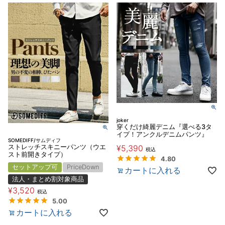
joker
穿くだけ綺麗デニム『選べる3タ
イプ！アンクルデニムパンツ』
SOMEDIFF/サムディフ
ストレッチスキニーパンツ（ウエ
¥
5,390
税込
スト前開きタイプ）
4.80
セットアップ可
PriceDown
カートに入れる
法人・まとめ割対象商品
¥
3,520
税込
5.00
カートに入れる