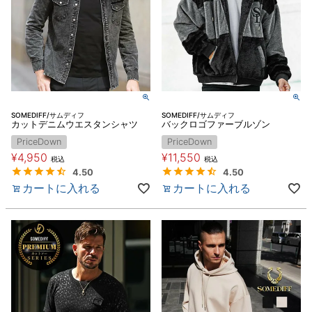
SOMEDIFF/サムディフ
SOMEDIFF/サムディフ
カットデニムウエスタンシャツ
バックロゴファーブルゾン
PriceDown
PriceDown
¥
4,950
¥
11,550
税込
税込
4.50
4.50
カートに入れる
カートに入れる