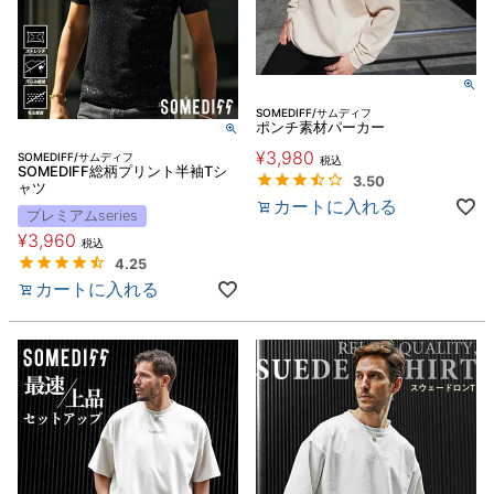
SOMEDIFF/サムディフ
ポンチ素材パーカー
¥
3,980
SOMEDIFF/サムディフ
税込
SOMEDIFF総柄プリント半袖Tシ
3.50
ャツ
カートに入れる
プレミアムseries
¥
3,960
税込
4.25
カートに入れる