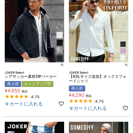
JOKER Select
JOKER Select
シアサッカー素材ZIPパーカー
【XXLサイズ追加】オックスフォ
ードシャツ
再入荷
セットアップ可
再入荷
¥
4,950
税込
¥
4,290
税込
4.75
4.75
カートに入れる
カートに入れる