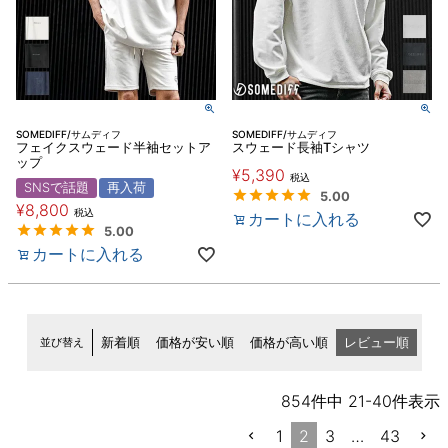
SOMEDIFF/サムディフ
SOMEDIFF/サムディフ
フェイクスウェード半袖セットア
スウェード長袖Tシャツ
ップ
¥
5,390
税込
SNSで話題
再入荷
5.00
¥
8,800
税込
カートに入れる
5.00
カートに入れる
並び替え
新着順
価格が安い順
価格が高い順
レビュー順
854
件中
21
-
40
件表示
1
2
3
…
43