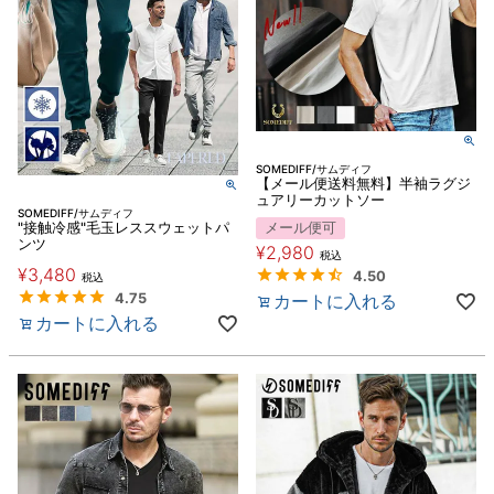
SOMEDIFF/サムディフ
【メール便送料無料】半袖ラグジ
ュアリーカットソー
SOMEDIFF/サムディフ
"接触冷感"毛玉レススウェットパ
メール便可
ンツ
¥
2,980
税込
¥
3,480
4.50
税込
4.75
カートに入れる
カートに入れる