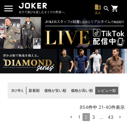
business
search
全力で遊びを楽しむオトナの男達へ。
法人
並び替え
新着順
価格が安い順
価格が高い順
レビュー順
854
件中
21
-
40
件表示
1
2
3
…
43