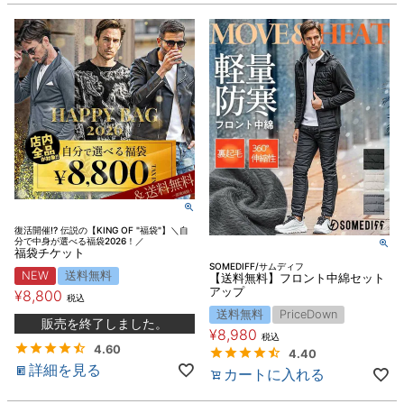
復活開催!? 伝説の【KING OF "福袋"】＼自
分で中身が選べる福袋2026！／
福袋チケット
SOMEDIFF/サムディフ
NEW
送料無料
【送料無料】フロント中綿セット
アップ
¥
8,800
税込
送料無料
PriceDown
販売を終了しました。
¥
8,980
税込
4.60
4.40
詳細を見る
カートに入れる