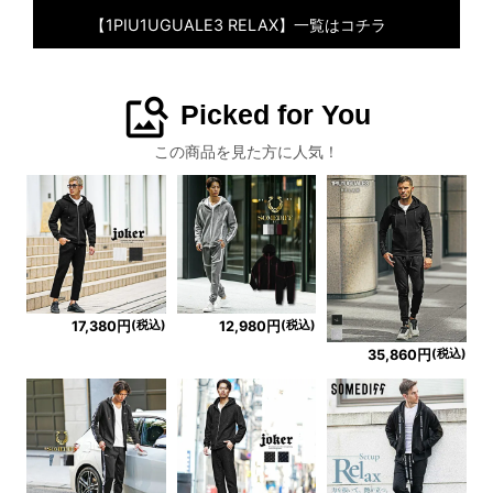
【1PIU1UGUALE3 RELAX】一覧はコチラ
image_search
Picked for You
この商品を見た方に人気！
(税込)
(税込)
17,380円
12,980円
(税込)
35,860円