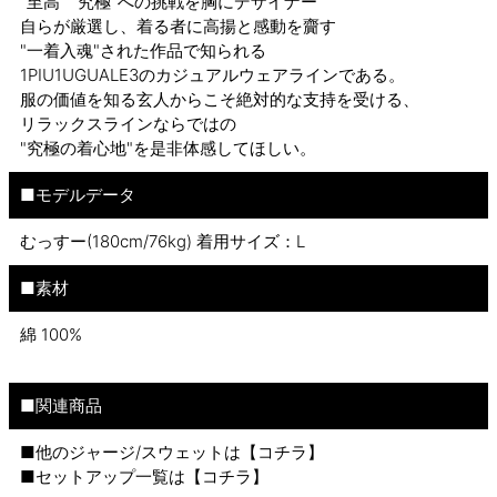
"至高" "究極"への挑戦を胸にデザイナー
自らが厳選し、着る者に高揚と感動を齎す
"一着入魂"された作品で知られる
1PIU1UGUALE3のカジュアルウェアラインである。
服の価値を知る玄人からこそ絶対的な支持を受ける、
リラックスラインならではの
"究極の着心地"を是非体感してほしい。
■モデルデータ
むっすー(180cm/76kg) 着用サイズ：L
■素材
綿 100%
■関連商品
■他のジャージ/スウェットは【
コチラ
】
■セットアップ一覧は【
コチラ
】