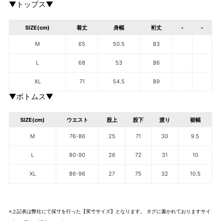
▼トップス▼
SIZE(cm)
着丈
身幅
裄丈
-
-
M
65
50.5
83
L
68
53
86
XL
71
54.5
89
▼ボトムス▼
SIZE(cm)
ウエスト
股上
股下
渡り
裾幅
M
76-86
25
71
30
9.5
L
80-90
26
72
31
10
XL
86-96
27
75
32
10.5
※上記表は弊社にて採寸を行った【実寸サイズ】となります。 タグに書かれておりますサイ