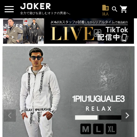
business
search
全力で遊びを楽しむオトナの男達へ。
法人