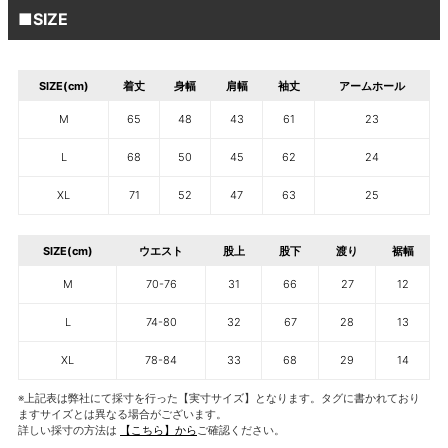
■SIZE
SIZE(cm)
着丈
身幅
肩幅
袖丈
アームホール
M
65
48
43
61
23
L
68
50
45
62
24
XL
71
52
47
63
25
SIZE(cm)
ウエスト
股上
股下
渡り
裾幅
M
70-76
31
66
27
12
L
74-80
32
67
28
13
XL
78-84
33
68
29
14
※上記表は弊社にて採寸を行った【実寸サイズ】となります。タグに書かれており
ますサイズとは異なる場合がございます。
詳しい採寸の方法は
【こちら】から
ご確認ください。