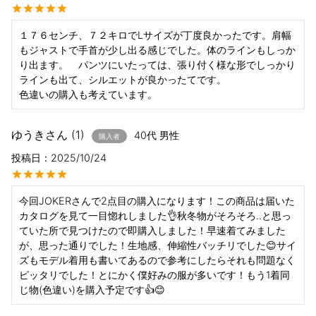
１７６センチ、７２キロでLサイズが丁度良かったです。肩幅
もジャストで手首が少し出る感じでした。体のラインもしっか
り出ます。　パンツにいたっては、張り付く様な形でしっかり
ラインも出て、シルエットが良かったてです。

色違いの購入も考えています。
ゆうき
1
40代
男性
購入者
投稿日
2025/10/24
今回JOKERさんで2点目の購入になります！この商品は届いた
カタログを見て一目惚れしました👌秋冬物がそろそろ‥と思っ
ていた所で見つけたので即購入しました！早速着てみました
が、思った通りでした！生地感、伸縮性バッチリでした😊サイ
ズもモデル着用も書いてあるので参考にしたらそれも問題なく
ピッタリでした！とにかく僕好みの服が多いです！もう1着同
じ物(色違い)を購入予定です👍😊