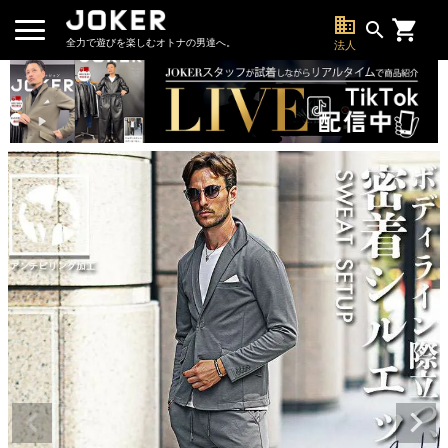
business
search
全力で遊びを楽しむオトナの男達へ。
法人