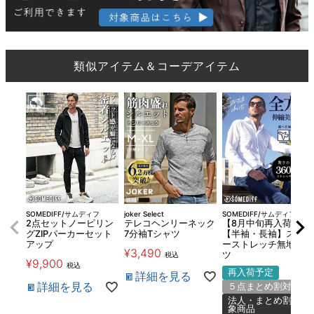
類似アイテム＆コーデアイテム
SOMEDIFF/サムディフ
joker Select
SOMEDIFF/サムディフ
2点セットノーピリン
テレコヘンリーネック
【8月中旬再入荷】
グZIPパーカーセット
7分袖Tシャツ
【半袖・長袖】スーパ
アップ
ーストレッチ無地シャ
¥
3,490
ツ
税込
¥
9,900
税込
再入荷予定
詳細を見る
詳細を見る
５点まとめ割対象
法人・まとめ割対
象商品