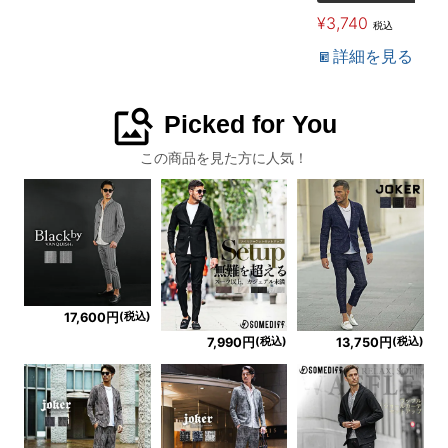
¥
3,740
税込
詳細を見る
image_search
Picked for You
この商品を見た方に人気！
(税込)
17,600円
(税込)
(税込)
7,990円
13,750円