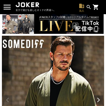
business
search
全力で遊びを楽しむオトナの男達へ。
法人