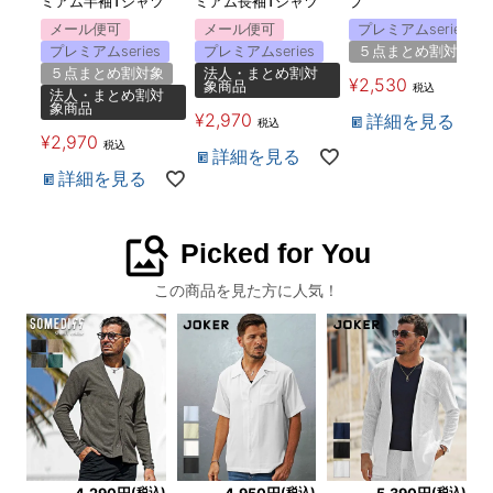
ミアム半袖Tシャツ
ミアム長袖Tシャツ
プ
メール便可
メール便可
プレミアムseries
プレミアムseries
プレミアムseries
５点まとめ割対象
５点まとめ割対象
法人・まとめ割対
¥
2,530
象商品
税込
法人・まとめ割対
象商品
¥
2,970
詳細を見る
税込
¥
2,970
税込
詳細を見る
詳細を見る
image_search
Picked for You
この商品を見た方に人気！
(税込)
(税込)
(税込)