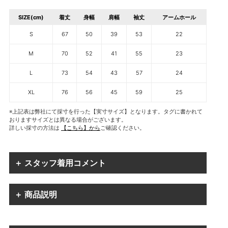
SIZE(cm)
着丈
身幅
肩幅
袖丈
アームホール
S
67
50
39
53
22
M
70
52
41
55
23
L
73
54
43
57
24
XL
76
56
45
59
25
※上記表は弊社にて採寸を行った【実寸サイズ】となります。タグに書かれて
おりますサイズとは異なる場合がございます。
詳しい採寸の方法は
【こちら】から
ご確認ください。
＋ スタッフ着用コメント
＋ 商品説明